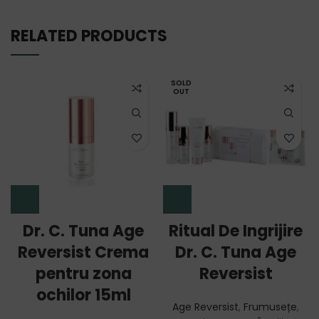
RELATED PRODUCTS
SOLD
OUT
Dr. C. Tuna Age
Ritual De Ingrijire
Reversist Crema
Dr. C. Tuna Age
pentru zona
Reversist
ochilor 15ml
Age Reversist
,
Frumusețe
,