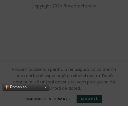
Copyright 2024 © webtechsrd.ro
Folosim cookie-uri pentru a ne asigura că vă oferim
cea mai bună experiență pe site-ul nostru. Dacă
continuați să utilizați acest site, vom presupune că
Romanian
sunteți de acord.
0
MAI MULTE INFORMAȚII
ACCEPTĂ
Magazin
Favorite
Coș
Contul meu