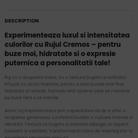
DESCRIPTION
Experimenteaza luxul si intensitatea
culorilor cu Rujul Cremos – pentru
buze moi, hidratate si o expresie
puternica a personalitatii tale!
Ruj cu o acoperire mare, cu o textura bogata si satinata.
Infuzat cu activi hranitori, pentru a lasa buzele mai fine,
hidratate si netede. Formula anti-scame care se mentine
pe buze fara a se intinde.
Acest ruj impresioneaza prin capacitatea sa de a oferi o
acoperire generoasa, conferind buzelor o culoare intensa si
vibranta. Textura sa bogata si satinata adauga un aspect
luxuriant si catifelat, transformand rutina de machiaj intr-o
experienta senzoriala placuta.