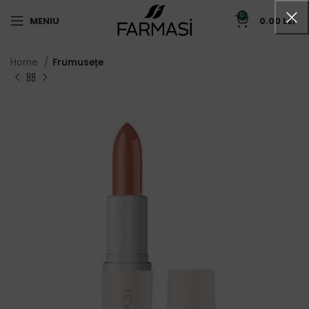
0
MENIU
0.00
LEI
Home
Frumusețe