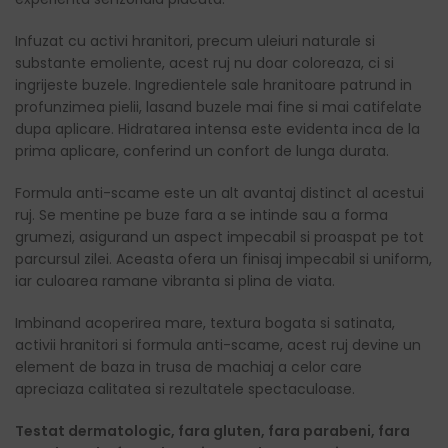
Infuzat cu activi hranitori, precum uleiuri naturale si
substante emoliente, acest ruj nu doar coloreaza, ci si
ingrijeste buzele. Ingredientele sale hranitoare patrund in
profunzimea pielii, lasand buzele mai fine si mai catifelate
dupa aplicare. Hidratarea intensa este evidenta inca de la
prima aplicare, conferind un confort de lunga durata.
Formula anti-scame este un alt avantaj distinct al acestui
ruj. Se mentine pe buze fara a se intinde sau a forma
grumezi, asigurand un aspect impecabil si proaspat pe tot
parcursul zilei. Aceasta ofera un finisaj impecabil si uniform,
iar culoarea ramane vibranta si plina de viata.
Imbinand acoperirea mare, textura bogata si satinata,
activii hranitori si formula anti-scame, acest ruj devine un
element de baza in trusa de machiaj a celor care
apreciaza calitatea si rezultatele spectaculoase.
Testat dermatologic, fara gluten, fara parabeni, fara