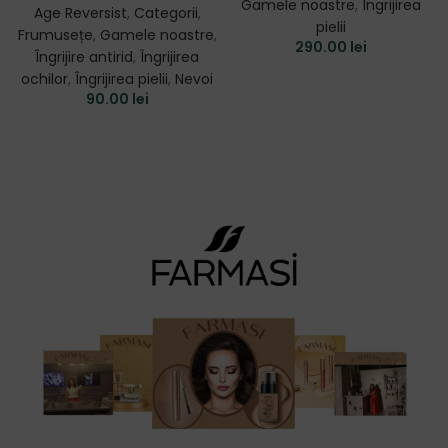
Gamele noastre
,
Îngrijirea
Age Reversist
,
Categorii
,
pielii
Frumusețe
,
Gamele noastre
,
290.00
lei
Îngrijire antirid
,
Îngrijirea
ochilor
,
Îngrijirea pielii
,
Nevoi
90.00
lei