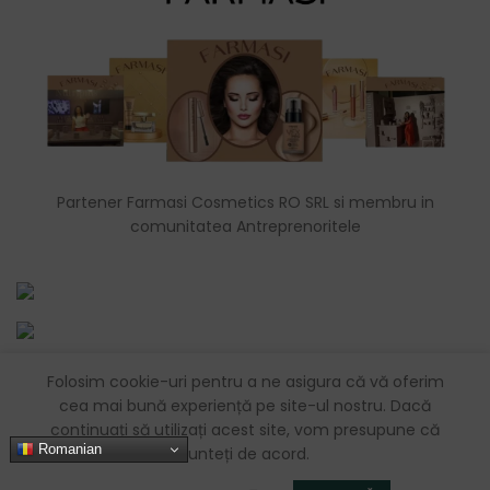
Partener Farmasi Cosmetics RO SRL si membru in
comunitatea Antreprenoritele
Folosim cookie-uri pentru a ne asigura că vă oferim
chirila_maria_simona@yahoo.com
cea mai bună experiență pe site-ul nostru. Dacă
Sibiu, România
continuați să utilizați acest site, vom presupune că
Romanian
sunteți de acord.
0726083576
0