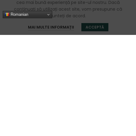
cea mai bună experiență pe site-ul nostru. Dacă
continuați să utilizați acest site, vom presupune că
Romanian
sunteți de acord.
0
MAI MULTE INFORMAȚII
ACCEPTĂ
Magazin
Sidebar
Favorite
Coș
Contul meu