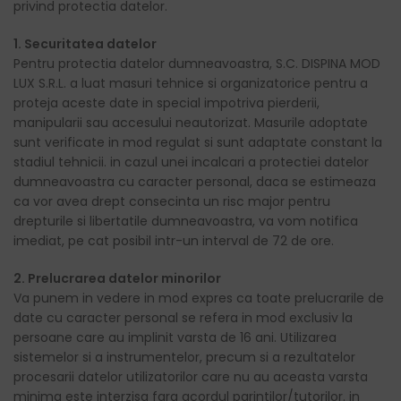
privind protectia datelor.
1. Securitatea datelor
Pentru protectia datelor dumneavoastra, S.C. DISPINA MOD
LUX S.R.L. a luat masuri tehnice si organizatorice pentru a
proteja aceste date in special impotriva pierderii,
manipularii sau accesului neautorizat. Masurile adoptate
sunt verificate in mod regulat si sunt adaptate constant la
stadiul tehnicii. in cazul unei incalcari a protectiei datelor
dumneavoastra cu caracter personal, daca se estimeaza
ca vor avea drept consecinta un risc major pentru
drepturile si libertatile dumneavoastra, va vom notifica
imediat, pe cat posibil intr-un interval de 72 de ore.
2. Prelucrarea datelor minorilor
Va punem in vedere in mod expres ca toate prelucrarile de
date cu caracter personal se refera in mod exclusiv la
persoane care au implinit varsta de 16 ani. Utilizarea
sistemelor si a instrumentelor, precum si a rezultatelor
procesarii datelor utilizatorilor care nu au aceasta varsta
minima este interzisa fara acordul parintilor/tutorilor. in