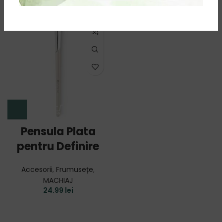
49.99
lei
24.99
lei
Pensula Plata
pentru Definire
Accesorii
,
Frumusețe
,
MACHIAJ
24.99
lei