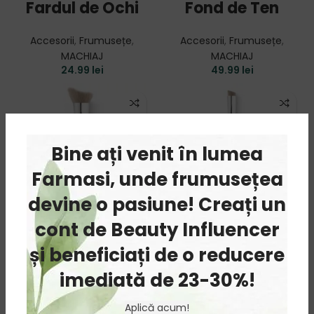
Fardul de Ochi
Fond de Ten
Accesorii
,
Frumusețe
,
Accesorii
,
Frumusețe
,
MACHIAJ
MACHIAJ
24.99
lei
49.99
lei
Bine ați venit în lumea
Farmasi, unde frumusețea
devine o pasiune! Creați un
cont de Beauty Influencer
Pensula pentru
Pensula pentru
și beneficiați de o reducere
Iluminator
Tus
imediată de 23-30%!
Accesorii
,
Frumusețe
,
Accesorii
,
Frumusețe
,
Aplică acum!
MACHIAJ
MACHIAJ