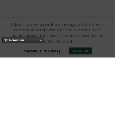
Folosim cookie-uri pentru a ne asigura că vă oferim
cea mai bună experiență pe site-ul nostru. Dacă
continuați să utilizați acest site, vom presupune că
Romanian
sunteți de acord.
0
MAI MULTE INFORMAȚII
ACCEPTĂ
Magazin
Filters
Favorite
Coș
Contul meu