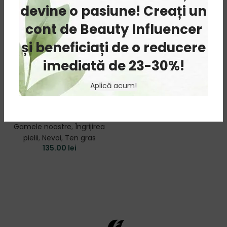
devine o pasiune! Creați un
cont de Beauty Influencer
și beneficiați de o reducere
Ritual de ingrijire
imediată de 23-30%!
Dr. C. Tuna Arbore
Aplică acum!
de Ceai
Arbore de Ceai
,
Frumusețe
,
Gamele noastre
,
Îngrijirea
pielii
,
Nevoi
,
Ten gras
135.00
lei