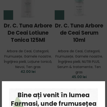
Dr. C. Tuna Arbore
Dr. C. Tuna Arbore
De Ceai Lotiune
de Ceai Serum
Tonica 125Ml
10ml
Arbore de Ceai
,
Categorii
,
Arbore de Ceai
,
Categorii
,
Frumusețe
,
Gamele noastre
,
Frumusețe
,
Gamele noastre
,
Îngrijirea pielii
,
Loțiune tonică
,
Îngrijirea pielii
,
NUTRI PLUS
,
Nevoi
,
Ten gras
Serum & tratamente
,
Ten
42.00
lei
gras
45.00
lei
SOLD
OUT
Bine ați venit în lumea
Farmasi, unde frumusețea