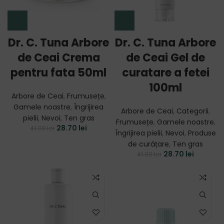
Dr. C. Tuna Arbore
Dr. C. Tuna Arbore
de Ceai Crema
de Ceai Gel de
pentru fata 50ml
curatare a fetei
100ml
Arbore de Ceai
,
Frumusețe
,
Gamele noastre
,
Îngrijirea
Arbore de Ceai
,
Categorii
,
pielii
,
Nevoi
,
Ten gras
Frumusețe
,
Gamele noastre
,
28.70
lei
41.00
lei
Îngrijirea pielii
,
Nevoi
,
Produse
de curățare
,
Ten gras
28.70
lei
41.00
lei