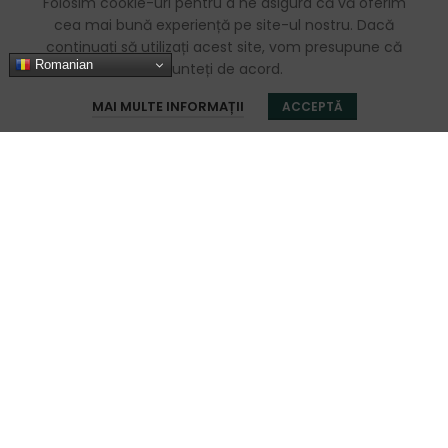
Folosim cookie-uri pentru a ne asigura că vă oferim
cea mai bună experiență pe site-ul nostru. Dacă
continuați să utilizați acest site, vom presupune că
Romanian
sunteți de acord.
0
MAI MULTE INFORMAȚII
ACCEPTĂ
Magazin
Filters
Favorite
Coș
Contul meu