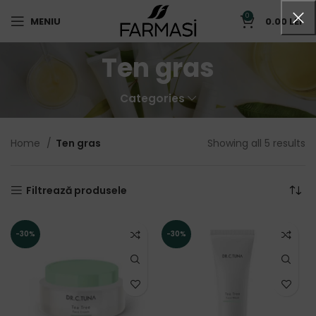
0
MENIU
0.00
LEI
Ten gras
Categories
Home
Ten gras
Showing all 5 results
Filtrează produsele
-30%
-30%