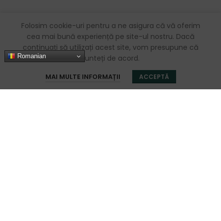
Folosim cookie-uri pentru a ne asigura că vă oferim
cea mai bună experiență pe site-ul nostru. Dacă
continuați să utilizați acest site, vom presupune că
Romanian
sunteți de acord.
0
MAI MULTE INFORMAȚII
ACCEPTĂ
Magazin
Filters
Favorite
Coș
Contul meu