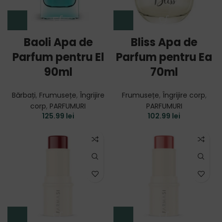
Baoli Apa de
Bliss Apa de
Parfum pentru El
Parfum pentru Ea
90ml
70ml
Bărbați
,
Frumusețe
,
Îngrijire
Frumusețe
,
Îngrijire corp
,
corp
,
PARFUMURI
PARFUMURI
125.99
lei
102.99
lei