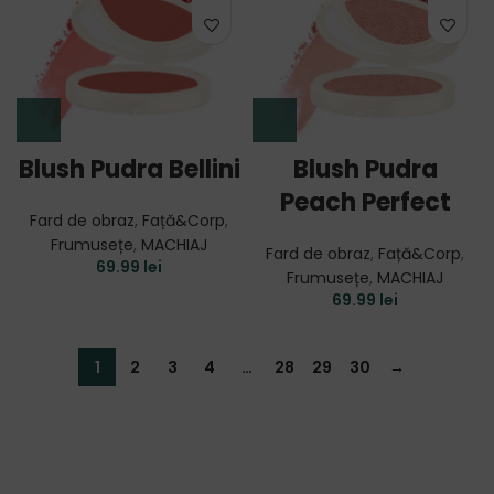
Blush Pudra Bellini
Blush Pudra
Peach Perfect
Fard de obraz
,
Față&Corp
,
Frumusețe
,
MACHIAJ
Fard de obraz
,
Față&Corp
,
69.99
lei
Frumusețe
,
MACHIAJ
69.99
lei
1
2
3
4
…
28
29
30
→