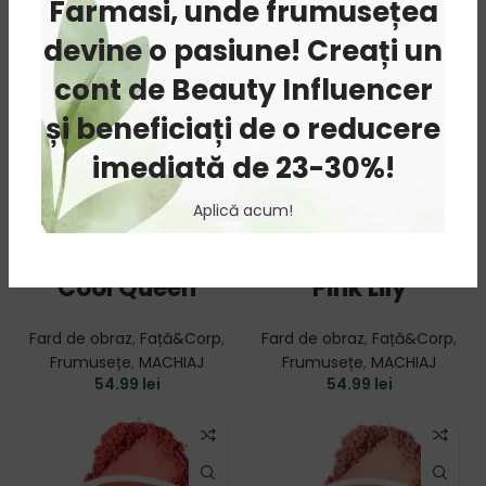
Farmasi, unde frumusețea
devine o pasiune! Creați un
cont de Beauty Influencer
și beneficiați de o reducere
imediată de 23-30%!
Aplică acum!
Blush Pudra 03
Blush Pudra 04
Cool Queen
Pink Lily
Fard de obraz
,
Față&Corp
,
Fard de obraz
,
Față&Corp
,
Frumusețe
,
MACHIAJ
Frumusețe
,
MACHIAJ
54.99
lei
54.99
lei