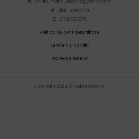
chirila_maria_simona@yahoo.com
Sibiu, România
0726083576
Politica de confidențialitate
Termeni și condiții
Protecția datelor
Copyright 2024 © webtechsrd.ro