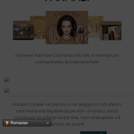
Partener Farmasi Cosmetics RO SRL si membru in
comunitatea Antreprenoritele
Folosim cookie-uri pentru a ne asigura că vă oferim
chirila_maria_simona@yahoo.com
cea mai bună experiență pe site-ul nostru. Dacă
Sibiu, România
continuați să utilizați acest site, vom presupune că
Romanian
sunteți de acord.
0726083576
0