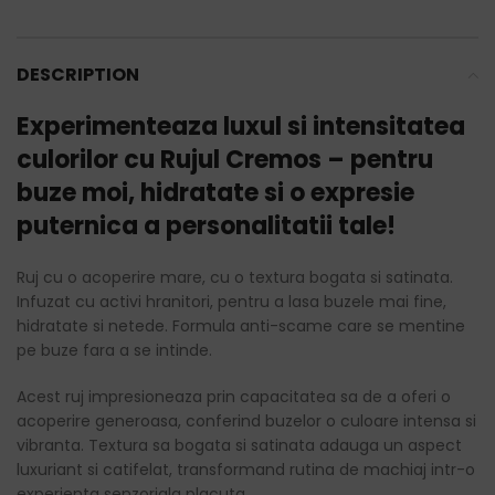
DESCRIPTION
Experimenteaza luxul si intensitatea
culorilor cu Rujul Cremos – pentru
buze moi, hidratate si o expresie
puternica a personalitatii tale!
Ruj cu o acoperire mare, cu o textura bogata si satinata.
Infuzat cu activi hranitori, pentru a lasa buzele mai fine,
hidratate si netede. Formula anti-scame care se mentine
pe buze fara a se intinde.
Acest ruj impresioneaza prin capacitatea sa de a oferi o
acoperire generoasa, conferind buzelor o culoare intensa si
vibranta. Textura sa bogata si satinata adauga un aspect
luxuriant si catifelat, transformand rutina de machiaj intr-o
experienta senzoriala placuta.