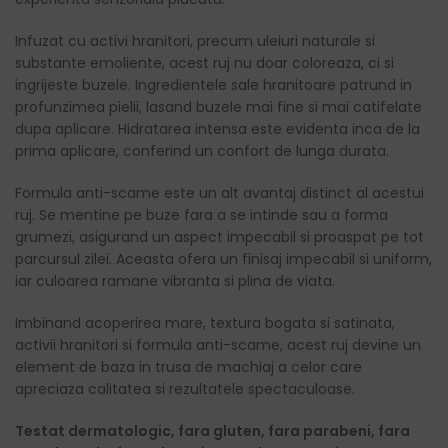
Infuzat cu activi hranitori, precum uleiuri naturale si
substante emoliente, acest ruj nu doar coloreaza, ci si
ingrijeste buzele. Ingredientele sale hranitoare patrund in
profunzimea pielii, lasand buzele mai fine si mai catifelate
dupa aplicare. Hidratarea intensa este evidenta inca de la
prima aplicare, conferind un confort de lunga durata.
Formula anti-scame este un alt avantaj distinct al acestui
ruj. Se mentine pe buze fara a se intinde sau a forma
grumezi, asigurand un aspect impecabil si proaspat pe tot
parcursul zilei. Aceasta ofera un finisaj impecabil si uniform,
iar culoarea ramane vibranta si plina de viata.
Imbinand acoperirea mare, textura bogata si satinata,
activii hranitori si formula anti-scame, acest ruj devine un
element de baza in trusa de machiaj a celor care
apreciaza calitatea si rezultatele spectaculoase.
Testat dermatologic, fara gluten, fara parabeni, fara