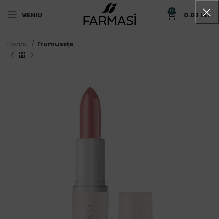
0
MENIU
0.00
LEI
Home
Frumusețe