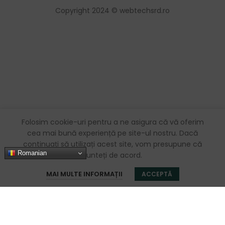
Copyright 2024 © webtechsrd.ro
Folosim cookie-uri pentru a ne asigura că vă oferim
cea mai bună experiență pe site-ul nostru. Dacă
continuați să utilizați acest site, vom presupune că
Romanian
sunteți de acord.
0
MAI MULTE INFORMAȚII
ACCEPTĂ
Magazin
Favorite
Coș
Contul meu