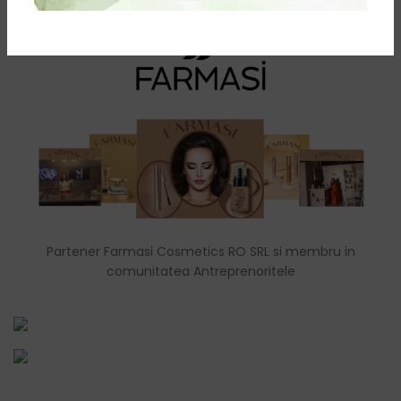
Partener Farmasi Cosmetics RO SRL si membru in
comunitatea Antreprenoritele