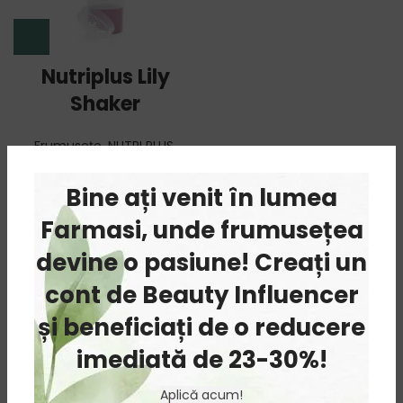
Nutriplus Lily
Shaker
Frumusețe
,
NUTRI PLUS
,
Nutriție
,
Outlet
,
Shake-uri
37.00
lei
Bine ați venit în lumea
Farmasi, unde frumusețea
devine o pasiune! Creați un
cont de Beauty Influencer
și beneficiați de o reducere
imediată de 23-30%!
Aplică acum!