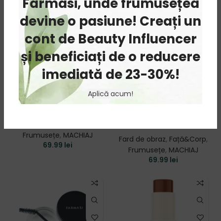
Farmasi, unde frumusețea
devine o pasiune! Creați un
cont de Beauty Influencer
și beneficiați de o reducere
imediată de 23-30%!
Aplică acum!
Blush Pudra Bellini
Blush Pudra
Peach Perfect
Fard de obraz
,
Față&Corp
,
Frumusețe
,
MACHIAJ
Fard de obraz
,
Față&Corp
,
69.99
lei
Frumusețe
,
MACHIAJ
69.99
lei