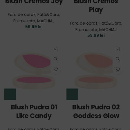
Blush Cremos Joy
Blush Cremos
Play
Fard de obraz
,
Față&Corp
,
Frumusețe
,
MACHIAJ
Fard de obraz
,
Față&Corp
,
59.99
lei
Frumusețe
,
MACHIAJ
59.99
lei
Blush Pudra 01
Blush Pudra 02
Like Candy
Goddess Glow
Fard de obraz
,
Față&Corp
,
Fard de obraz
,
Față&Corp
,