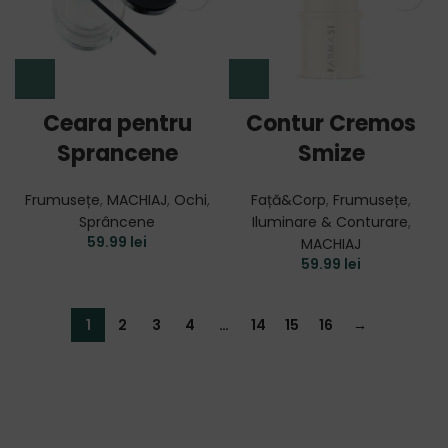
Ceara pentru
Contur Cremos
Sprancene
Smize
Frumusețe
,
MACHIAJ
,
Ochi
,
Față&Corp
,
Frumusețe
,
Sprâncene
Iluminare & Conturare
,
59.99
lei
MACHIAJ
59.99
lei
1
2
3
4
…
14
15
16
→