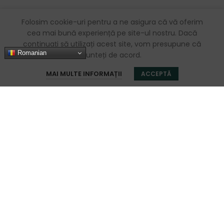
Folosim cookie-uri pentru a ne asigura că vă oferim
cea mai bună experiență pe site-ul nostru. Dacă
continuați să utilizați acest site, vom presupune că
Romanian
sunteți de acord.
0
MAI MULTE INFORMAȚII
ACCEPTĂ
Magazin
Filters
Favorite
Coș
Contul meu