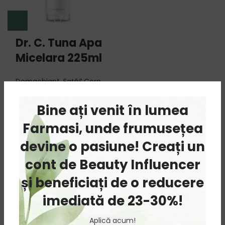
Dr. C. Tuna Apa
Micelara 225ml
Demachiant
,
Față&Corp
,
Frumusețe
,
MACHIAJ
41.00
lei
Bine ați venit în lumea
Farmasi, unde frumusețea
devine o pasiune! Creați un
cont de Beauty Influencer
și beneficiați de o reducere
imediată de 23-30%!
Aplică acum!