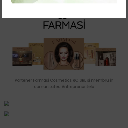
Partener Farmasi Cosmetics RO SRL si membru in
comunitatea Antreprenoritele