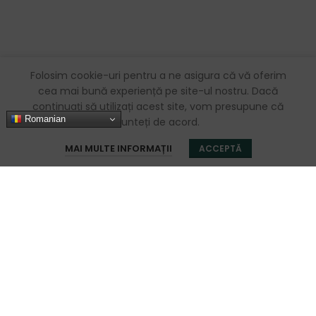
Folosim cookie-uri pentru a ne asigura că vă oferim
cea mai bună experiență pe site-ul nostru. Dacă
continuați să utilizați acest site, vom presupune că
Romanian
sunteți de acord.
0
MAI MULTE INFORMAȚII
ACCEPTĂ
Magazin
Filters
Favorite
Coș
Contul meu