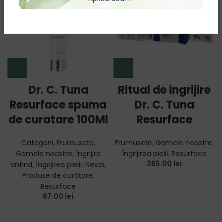
Dr. C. Tuna
Ritual de ingrijire
Resurface spuma
Dr. C. Tuna
de curatare 100Ml
Resurface
Categorii
,
Frumusețe
,
Frumusețe
,
Gamele noastre
,
Gamele noastre
,
Îngrijire
Îngrijirea pielii
,
Resurface
365.00
lei
antirid
,
Îngrijirea pielii
,
Nevoi
,
Produse de curățare
,
Resurface
87.00
lei