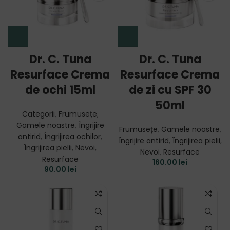
Dr. C. Tuna
Dr. C. Tuna
Resurface Crema
Resurface Crema
de ochi 15ml
de zi cu SPF 30
50ml
Categorii
,
Frumusețe
,
Gamele noastre
,
Îngrijire
Frumusețe
,
Gamele noastre
,
antirid
,
Îngrijirea ochilor
,
Îngrijire antirid
,
Îngrijirea pielii
,
Îngrijirea pielii
,
Nevoi
,
Nevoi
,
Resurface
Resurface
160.00
lei
90.00
lei