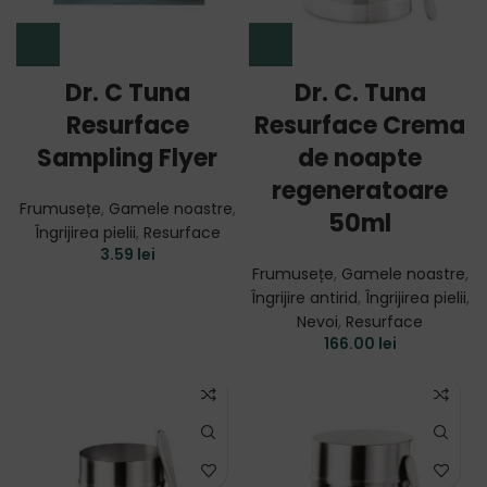
Dr. C Tuna
Dr. C. Tuna
Resurface
Resurface Crema
Sampling Flyer
de noapte
regeneratoare
Frumusețe
,
Gamele noastre
,
50ml
Îngrijirea pielii
,
Resurface
3.59
lei
Frumusețe
,
Gamele noastre
,
Îngrijire antirid
,
Îngrijirea pielii
,
Nevoi
,
Resurface
166.00
lei