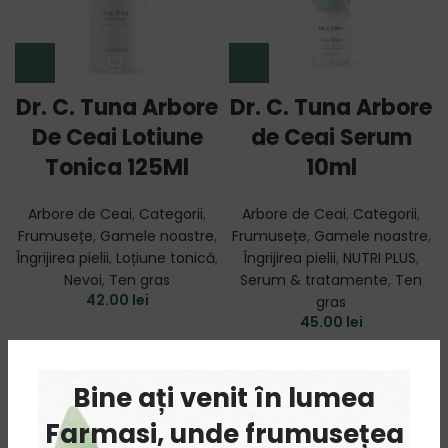
Dr. C. Tuna Arbore
Dr. C. Tuna Arbore
De Ceai Lotiune
de Ceai Serum
Tonica 125Ml
10ml
Arbore de Ceai
,
Categorii
,
Arbore de Ceai
,
Categorii
,
Frumusețe
,
Gamele noastre
,
Frumusețe
,
Gamele noastre
,
Îngrijirea pielii
,
Loțiune tonică
,
Îngrijirea pielii
,
NUTRI PLUS
,
Nevoi
,
Ten gras
Serum & tratamente
,
Ten
42.00
lei
gras
45.00
lei
SOLD
OUT
Bine ați venit în lumea
Farmasi, unde frumusețea