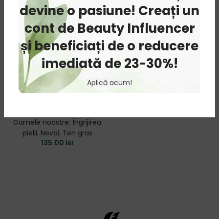
devine o pasiune! Creați un
cont de Beauty Influencer
și beneficiați de o reducere
Ritual de ingrijire
imediată de 23-30%!
Dr. C. Tuna Arbore
Aplică acum!
de Ceai
Arbore de Ceai
,
Frumusețe
,
Gamele noastre
,
Îngrijirea
pielii
,
Nevoi
,
Ten gras
135.00
lei