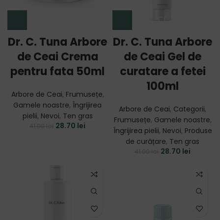
Dr. C. Tuna Arbore
Dr. C. Tuna Arbore
de Ceai Crema
de Ceai Gel de
pentru fata 50ml
curatare a fetei
100ml
Arbore de Ceai
,
Frumusețe
,
Gamele noastre
,
Îngrijirea
Arbore de Ceai
,
Categorii
,
pielii
,
Nevoi
,
Ten gras
Frumusețe
,
Gamele noastre
,
28.70
lei
41.00
lei
Îngrijirea pielii
,
Nevoi
,
Produse
de curățare
,
Ten gras
28.70
lei
41.00
lei