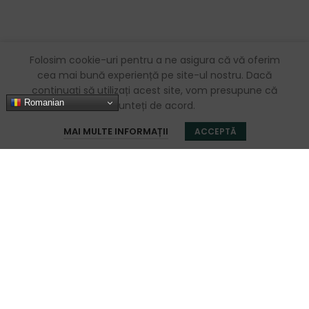
Folosim cookie-uri pentru a ne asigura că vă oferim
cea mai bună experiență pe site-ul nostru. Dacă
continuați să utilizați acest site, vom presupune că
Romanian
sunteți de acord.
0
MAI MULTE INFORMAȚII
ACCEPTĂ
Magazin
Favorite
Coș
Contul meu