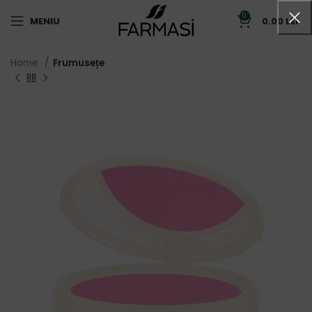
0
MENIU
0.00
LEI
Home
Frumusețe