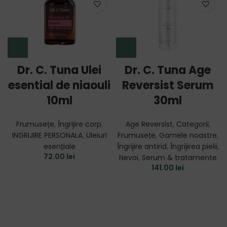
Dr. C. Tuna Ulei
Dr. C. Tuna Age
esential de niaouli
Reversist Serum
10ml
30ml
Frumusețe
,
Îngrijire corp
,
Age Reversist
,
Categorii
,
INGRIJIRE PERSONALA
,
Uleiuri
Frumusețe
,
Gamele noastre
,
esențiale
Îngrijire antirid
,
Îngrijirea pielii
,
72.00
lei
Nevoi
,
Serum & tratamente
141.00
lei