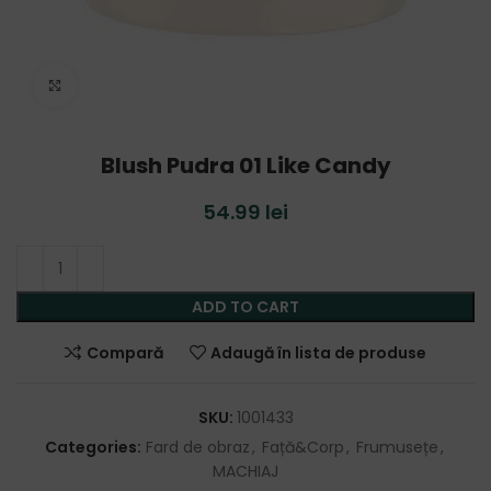
Click to enlarge
Blush Pudra 01 Like Candy
54.99
lei
ADD TO CART
Compară
Adaugă în lista de produse
SKU:
1001433
Categories:
Fard de obraz
,
Față&Corp
,
Frumusețe
,
MACHIAJ