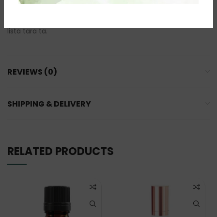
Daca nu esti din Romania, poti comanda produsele Farmasi
accesand link-ul de
Influencer Farmasi
si cautand in
lista tara ta.
REVIEWS (0)
SHIPPING & DELIVERY
RELATED PRODUCTS