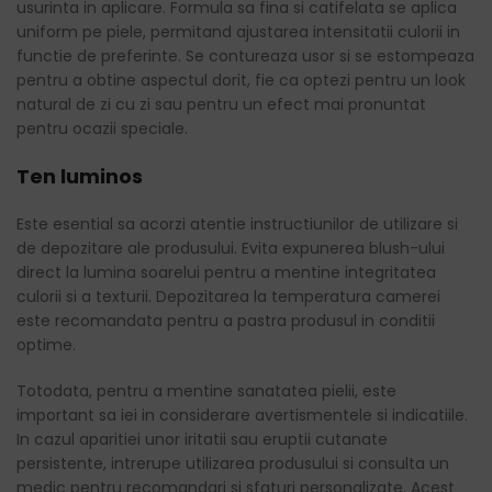
usurinta in aplicare. Formula sa fina si catifelata se aplica
uniform pe piele, permitand ajustarea intensitatii culorii in
functie de preferinte. Se contureaza usor si se estompeaza
pentru a obtine aspectul dorit, fie ca optezi pentru un look
natural de zi cu zi sau pentru un efect mai pronuntat
pentru ocazii speciale.
Ten luminos
Este esential sa acorzi atentie instructiunilor de utilizare si
de depozitare ale produsului. Evita expunerea blush-ului
direct la lumina soarelui pentru a mentine integritatea
culorii si a texturii. Depozitarea la temperatura camerei
este recomandata pentru a pastra produsul in conditii
optime.
Totodata, pentru a mentine sanatatea pielii, este
important sa iei in considerare avertismentele si indicatiile.
In cazul aparitiei unor iritatii sau eruptii cutanate
persistente, intrerupe utilizarea produsului si consulta un
medic pentru recomandari si sfaturi personalizate. Acest