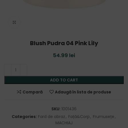
Click to enlarge
Blush Pudra 04 Pink Lily
54.99
lei
ADD TO CART
Compară
Adaugă în lista de produse
SKU:
1001436
Categories:
Fard de obraz
,
Față&Corp
,
Frumusețe
,
MACHIAJ