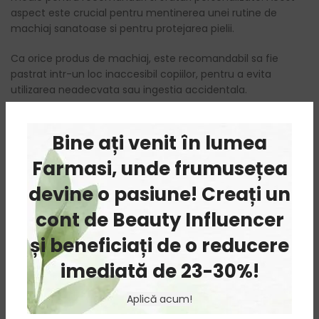
aspect este crucial pentru mentinerea unei rutine de
machiaj sanatoase si pentru protejarea pielii.
Ca orice produs de machiaj, este recomandabil sa fie
pastrat intr-un loc inaccesibil copiilor, pentru a evita
utilizarea neadecvata sau ingestia accidentala.
Blush-ul pudra reprezinta un accesoriu esential pentru un
ten luminos si proaspat. Cu atentie si aplicare
Bine ați venit în lumea
corespunzatoare, acest produs poate completa perfect
Farmasi, unde frumusețea
aspectul machiajului tau, subliniind frumusetea naturala a
fetei si oferind un plus de stralucire si prospetime in fiecare
devine o pasiune! Creați un
zi.
cont de Beauty Influencer
și beneficiați de o reducere
Poti folosi si
blush-urile cremoase.
imediată de 23-30%!
Devino
Influencer Farmasi
si bucura-te de reduceri,
Aplică acum!
cadouri si oferte!