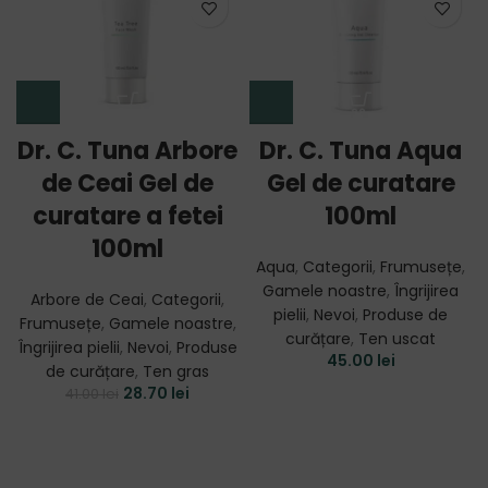
Dr. C. Tuna Arbore
Dr. C. Tuna Aqua
de Ceai Gel de
Gel de curatare
curatare a fetei
100ml
100ml
Aqua
,
Categorii
,
Frumusețe
,
Gamele noastre
,
Îngrijirea
Arbore de Ceai
,
Categorii
,
pielii
,
Nevoi
,
Produse de
Frumusețe
,
Gamele noastre
,
curățare
,
Ten uscat
Îngrijirea pielii
,
Nevoi
,
Produse
45.00
lei
de curățare
,
Ten gras
28.70
lei
41.00
lei