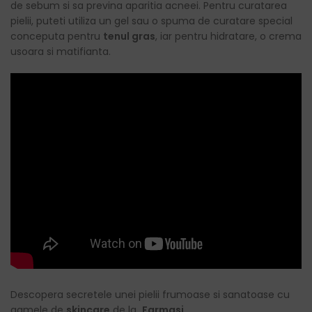
de sebum si sa previna aparitia acneei. Pentru curatarea
pielii, puteti utiliza un gel sau o spuma de curatare special
conceputa pentru
tenul gras
, iar pentru hidratare, o crema
usoara si matifianta.
Descopera secretele unei pielii frumoase si sanatoase cu
gamele de
skincare
de la
Farmasi
.