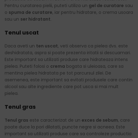
Pentru curatarea pielii, puteti utiliza un
gel de curatare
sau
o
spuma de curatare
, iar pentru hidratare, o crema usoara
sau un
ser hidratant
.
Tenul uscat
Daca aveti un
ten uscat
, veti observa ca pielea dvs. este
deshidratata, aspra si poate prezenta iritatii si descuamari.
Este important sa utilizati produse care hidrateaza intens
pielea. Puteti folosi o
crema
bogata si uleioasa, care sa
mentina pielea hidratata pe tot parcursul zilei. De
asemenea, este important sa evitati produsele care contin
alcool sau alte ingrediente care pot usca si mai mult
pielea.
Tenul gras
Tenul gras
este caracterizat de un
exces de sebum
, care
poate duce la pori dilatati, puncte negre si acneea. Este
important sa utilizati produse care sa controleze productia