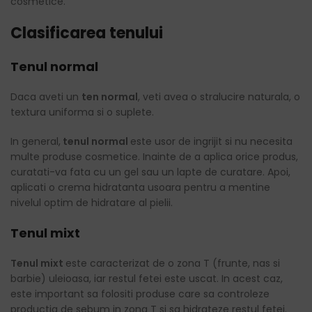
cosmetice.
Clasificarea tenului
Tenul normal
Daca aveti un
ten normal
, veti avea o stralucire naturala, o
textura uniforma si o suplete.
In general,
tenul normal
este usor de ingrijit si nu necesita
multe produse cosmetice. Inainte de a aplica orice produs,
curatati-va fata cu un gel sau un lapte de curatare. Apoi,
aplicati o crema hidratanta usoara pentru a mentine
nivelul optim de hidratare al pielii.
Tenul mixt
Tenul mixt
este caracterizat de o zona T (frunte, nas si
barbie) uleioasa, iar restul fetei este uscat. In acest caz,
este important sa folositi produse care sa controleze
productia de sebum in zona T si sa hidrateze restul fetei.