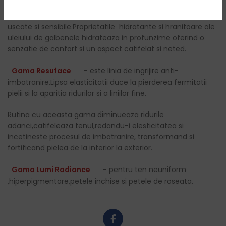
Gama cu Galbenele
– previne deteriorarea pielii
uscate si sensibile.Proprietatile hidratante si hranitoare ale
uleiului de galbenele hidrateaza in profunzime oferind o
senzatie de confort si un aspect catifelat si neted.
Gama Resuface
– este linia de ingrijire anti-
imbatranire.Lipsa elasticitatii duce la pierderea fermitatii
pielii si la aparitia ridurilor si a liniilor fine.
Rutina cu aceasta gama diminueaza ridurile
adanci,catifeleaza tenul,redandu-i elesticitatea si
incetineste procesul de imbatranire, transformand si
fortificand pielea de la interior la exterior.
Gama Lumi Radiance
– pentru ten neuniform
,hiperpigmentare,petele inchise si petele de roseata.