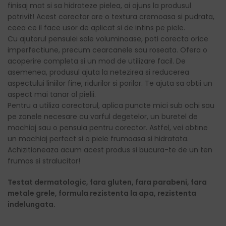
finisaj mat si sa hidrateze pielea, ai ajuns la produsul
potrivit! Acest corector are o textura cremoasa si pudrata,
ceea ce il face usor de aplicat si de intins pe piele.
Cu ajutorul pensulei sale voluminoase, poti corecta orice
imperfectiune, precum cearcanele sau roseata. Ofera o
acoperire completa si un mod de utilizare facil. De
asemenea, produsul ajuta la netezirea si reducerea
aspectului liniilor fine, ridurilor si porilor. Te ajuta sa obtii un
aspect mai tanar al pielii.
Pentru a utiliza corectorul, aplica puncte mici sub ochi sau
pe zonele necesare cu varful degetelor, un buretel de
machiaj sau o pensula pentru corector. Astfel, vei obtine
un machiaj perfect si o piele frumoasa si hidratata.
Achizitioneaza acum acest produs si bucura-te de un ten
frumos si stralucitor!
Testat dermatologic, fara gluten, fara parabeni, fara
metale grele, formula rezistenta la apa, rezistenta
indelungata.