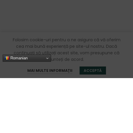
Folosim cookie-uri pentru a ne asigura că vă oferim
cea mai bună experiență pe site-ul nostru. Dacă
continuați să utilizați acest site, vom presupune că
Romanian
sunteți de acord.
0
MAI MULTE INFORMAȚII
ACCEPTĂ
Magazin
Favorite
Coș
Contul meu