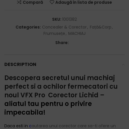
Compară
Adaugă în lista de produse
SKU:
1001382
Categories:
Concealer & Corector
,
Față&Corp
,
Frumusețe
,
MACHIAJ
Share:
DESCRIPTION
Descopera secretul unui machiaj
perfect si a ochilor fermecatori cu
noul VFX Pro Corector Lichid –
aliatul tau pentru o privire
impecabila!
Daca esti in
c
autarea unui corector care sa-ti ofere un