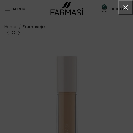
0
MENIU
0.00
LEI
Home
Frumusețe