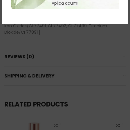
Phenoxyethanol, Cassia Angustifolia Seed Polysaccharide,
Aplică acum!
Helianthus Annuus Seed Oil, Sodium Chloride, Dimethicone,
Dimethicone Crosspolymer, Triethoxycaprylylsilane,
Ethylhexylglycerin, Fragrance/Parfum. [+/- May Contain:
Iron Oxides/CI 77491, CI 77492, CI 77499, Titanium
Dioxide/CI 77891.]
REVIEWS (0)
SHIPPING & DELIVERY
RELATED PRODUCTS