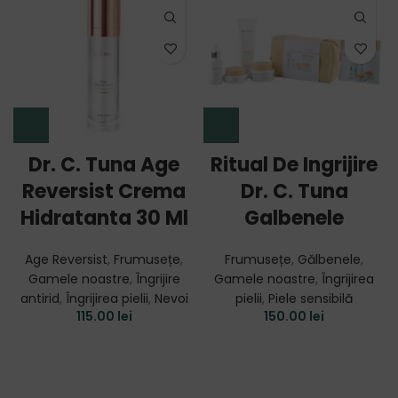
Dr. C. Tuna Age
Ritual De Ingrijire
Reversist Crema
Dr. C. Tuna
Hidratanta 30 Ml
Galbenele
Age Reversist
,
Frumusețe
,
Frumusețe
,
Gălbenele
,
Gamele noastre
,
Îngrijire
Gamele noastre
,
Îngrijirea
antirid
,
Îngrijirea pielii
,
Nevoi
pielii
,
Piele sensibilă
115.00
lei
150.00
lei