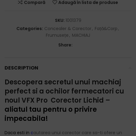
Compară
Adaugă în lista de produse
SKU:
1001379
Categories:
Concealer & Corector
,
Față&Corp
,
Frumusețe
,
MACHIAJ
Share:
DESCRIPTION
Descopera secretul unui machiaj
perfect si a ochilor fermecatori cu
noul VFX Pro Corector Lichid –
aliatul tau pentru o privire
impecabila!
Daca esti in
c
autarea unui corector care sa-ti ofere un