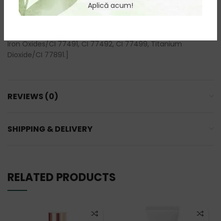
Phenoxyethanol, Cassia Angustifolia Seed Polysaccharide,
Aplică acum!
Helianthus Annuus Seed Oil, Sodium Chloride, Dimethicone,
Dimethicone Crosspolymer, Triethoxycaprylylsilane,
Ethylhexylglycerin, Fragrance/Parfum. [+/- May Contain:
Iron Oxides/CI 77491, CI 77492, CI 77499, Titanium
Dioxide/CI 77891.]
REVIEWS (0)
SHIPPING & DELIVERY
RELATED PRODUCTS