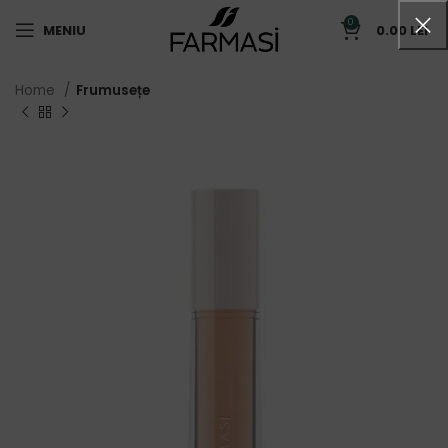
0
MENIU
0.00
LEI
Home
Frumusețe