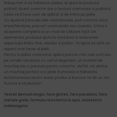
finisaj mat si sa hidrateze pielea, ai ajuns la produsul
potrivit! Acest corector are o textura cremoasa si pudrata,
ceea ce il face usor de aplicat si de intins pe piele.
Cu ajutorul pensulei sale voluminoase, poti corecta orice
imperfectiune, precum cearcanele sau roseata. Ofera o
acoperire completa si un mod de utilizare facil. De
asemenea, produsul ajuta la netezirea si reducerea
aspectului liniilor fine, ridurilor si porilor. Te ajuta sa obtii un
aspect mai tanar al pielii.
Pentru a utiliza corectorul, aplica puncte mici sub ochi sau
pe zonele necesare cu varful degetelor, un buretel de
machiaj sau o pensula pentru corector. Astfel, vei obtine
un machiaj perfect si o piele frumoasa si hidratata.
Achizitioneaza acum acest produs si bucura-te de un ten
frumos si stralucitor!
Testat dermatologic, fara gluten, fara parabeni, fara
metale grele, formula rezistenta la apa, rezistenta
indelungata.