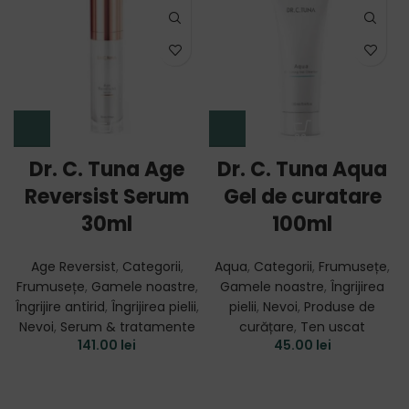
Dr. C. Tuna Age
Dr. C. Tuna Aqua
Reversist Serum
Gel de curatare
30ml
100ml
Age Reversist
,
Categorii
,
Aqua
,
Categorii
,
Frumusețe
,
Frumusețe
,
Gamele noastre
,
Gamele noastre
,
Îngrijirea
Îngrijire antirid
,
Îngrijirea pielii
,
pielii
,
Nevoi
,
Produse de
Nevoi
,
Serum & tratamente
curățare
,
Ten uscat
141.00
lei
45.00
lei