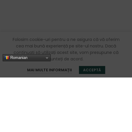
Folosim cookie-uri pentru a ne asigura că vă oferim
cea mai bună experiență pe site-ul nostru. Dacă
continuați să utilizați acest site, vom presupune că
Romanian
sunteți de acord.
0
MAI MULTE INFORMAȚII
ACCEPTĂ
Magazin
Favorite
Coș
Contul meu