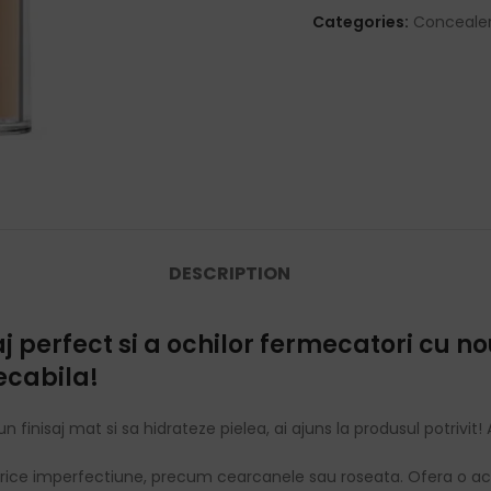
Categories:
Concealer
DESCRIPTION
perfect si a ochilor fermecatori cu no
ecabila!
n finisaj mat si sa hidrateze pielea, ai ajuns la produsul potrivi
orice imperfectiune, precum cearcanele sau roseata. Ofera o aco