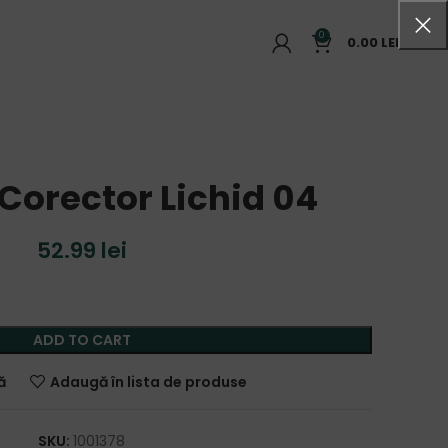
0
0.00
LEI
Corector Lichid 04
52.99
lei
ADD TO CART
ă
Adaugă în lista de produse
SKU:
1001378