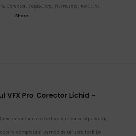
 & Corector
,
Față&Corp
,
Frumusețe
,
MACHIAJ
Share:
ul VFX Pro Corector Lichid –
t! Acest corector are o textura cremoasa si pudrata,
perire completa si un mod de utilizare facil. De