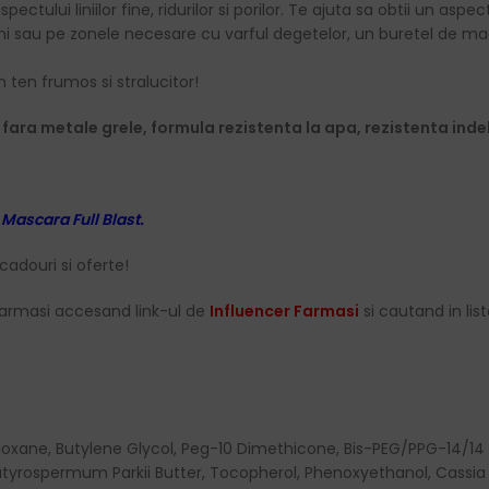
ului liniilor fine, ridurilor si porilor. Te ajuta sa obtii un aspect 
chi sau pe zonele necesare cu varful degetelor, un buretel de mac
ten frumos si stralucitor!
fara metale grele, formula rezistenta la apa, rezistenta ind
a
Mascara Full Blast.
cadouri si oferte!
armasi accesand link-ul de
Influencer Farmasi
si cautand in list
oxane, Butylene Glycol, Peg-10 Dimethicone, Bis-PEG/PPG-14/14
Butyrospermum Parkii Butter, Tocopherol, Phenoxyethanol, Cassia