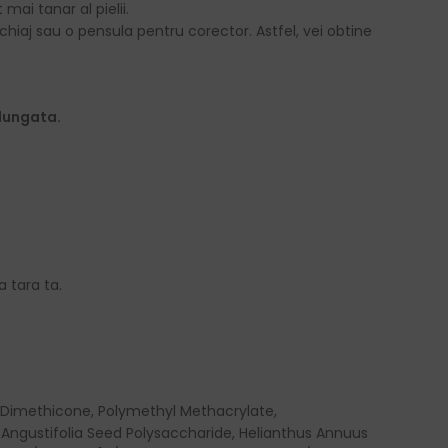
mai tanar al pielii.
hiaj sau o pensula pentru corector. Astfel, vei obtine
elungata.
a tara ta.
 Dimethicone, Polymethyl Methacrylate,
 Angustifolia Seed Polysaccharide, Helianthus Annuus