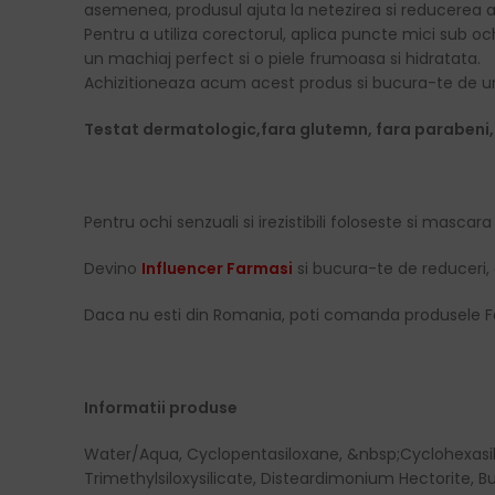
asemenea, produsul ajuta la netezirea si reducerea aspect
Pentru a utiliza corectorul, aplica puncte mici sub o
un machiaj perfect si o piele frumoasa si hidratata.
Achizitioneaza acum acest produs si bucura-te de un 
Testat dermatologic,fara glutemn, fara parabeni, 
Pentru ochi senzuali si irezistibili foloseste si mascar
Devino
Influencer Farmasi
si bucura-te de reduceri, 
Daca nu esti din Romania, poti comanda produsele F
Informatii produse
Water/Aqua, Cyclopentasiloxane, &nbsp;Cyclohexasil
Trimethylsiloxysilicate, Disteardimonium Hectorite, 