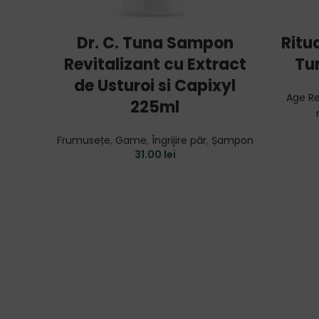
ADD TO CART
Dr. C. Tuna Sampon
Ritua
Revitalizant cu Extract
Tu
de Usturoi si Capixyl
Age Re
225ml
Frumusețe
,
Game
,
Îngrijire păr
,
Șampon
31.00
lei