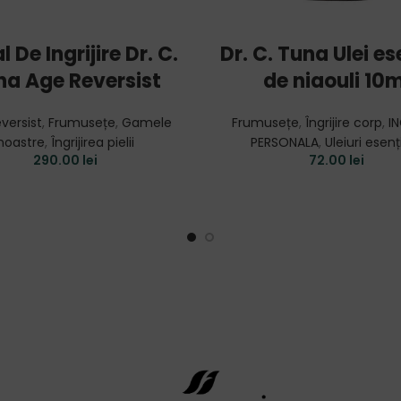
READ MORE
ADD TO CART
l De Ingrijire Dr. C.
Dr. C. Tuna Ulei es
na Age Reversist
de niaouli 10m
versist
,
Frumusețe
,
Gamele
Frumusețe
,
Îngrijire corp
,
IN
noastre
,
Îngrijirea pielii
PERSONALA
,
Uleiuri esenț
290.00
lei
72.00
lei