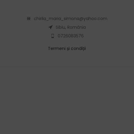
chirila_maria_simona@yahoo.com
Sibiu, România
0726083576
Termeni și condiții