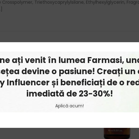
Crosspolymer, Triethoxycaprylylsilane, Ethylhexylglycerin, Frag
.]
ine ați venit în lumea Farmasi, un
ețea devine o pasiune! Creați un 
 Influencer și beneficiați de o r
imediată de 23-30%!
Aplică acum!