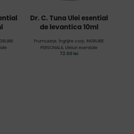
ADD TO CART
ential
Dr. C. Tuna Ulei esential
Dr. 
l
de levantica 10ml
Lo
GRIJIRE
Frumusețe
,
Îngrijire corp
,
INGRIJIRE
Age R
iale
PERSONALA
,
Uleiuri esențiale
Gam
72.00
lei
Îngrij