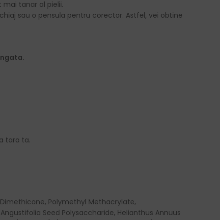
mai tanar al pielii.
hiaj sau o pensula pentru corector. Astfel, vei obtine
ungata.
a tara ta.
 Dimethicone, Polymethyl Methacrylate,
 Angustifolia Seed Polysaccharide, Helianthus Annuus