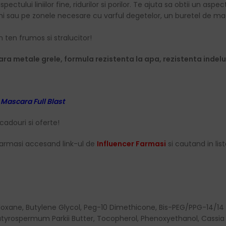
ului liniilor fine, ridurilor si porilor. Te ajuta sa obtii un aspect 
chi sau pe zonele necesare cu varful degetelor, un buretel de mac
ten frumos si stralucitor!
ara metale grele, formula rezistenta la apa, rezistenta indel
a
Mascara Full Blast
cadouri si oferte!
armasi accesand link-ul de
Influencer Farmasi
si cautand in list
oxane, Butylene Glycol, Peg-10 Dimethicone, Bis-PEG/PPG-14/14
Butyrospermum Parkii Butter, Tocopherol, Phenoxyethanol, Cassia