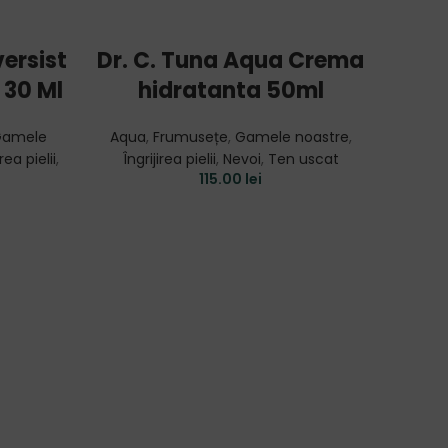
ADD TO CART
ersist
Dr. C. Tuna Aqua Crema
Dr
 30 Ml
hidratanta 50ml
Cea
amele
Aqua
,
Frumusețe
,
Gamele noastre
,
irea pielii
,
Îngrijirea pielii
,
Nevoi
,
Ten uscat
Arbor
115.00
lei
noastr