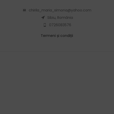
chirila_maria_simona@yahoo.com
Sibiu, România
0726083576
Termeni și condiții