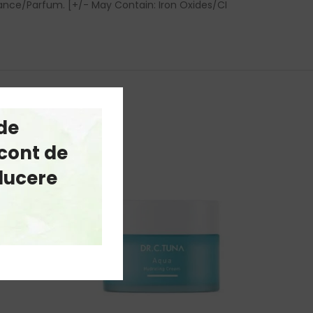
rance/Parfum. [+/- May Contain: Iron Oxides/CI
de
cont de
-30%
educere