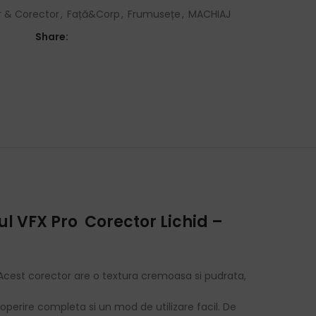
 & Corector
,
Față&Corp
,
Frumusețe
,
MACHIAJ
Share:
oul
VFX Pro Corector Lichid –
t! Acest corector are o textura cremoasa si pudrata,
perire completa si un mod de utilizare facil. De