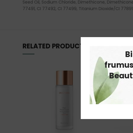
Seed Oil, Sodium Chloride, Dimethicone, Dimethicone 
77491, CI 77492, CI 77499, Titanium Dioxide/CI 77891
RELATED PRODUCTS
B
frumus
Beauty