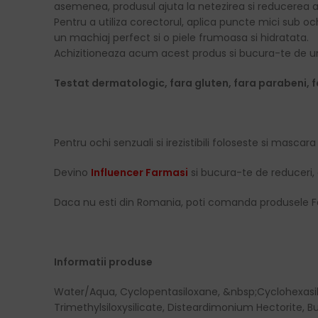
asemenea, produsul ajuta la netezirea si reducerea aspect
Pentru a utiliza corectorul, aplica puncte mici sub o
un machiaj perfect si o piele frumoasa si hidratata.
Achizitioneaza acum acest produs si bucura-te de un 
Testat dermatologic, fara gluten, fara parabeni, f
Pentru ochi senzuali si irezistibili foloseste si mascar
Devino
Influencer Farmasi
si bucura-te de reduceri, 
Daca nu esti din Romania, poti comanda produsele F
Informatii produse
Water/Aqua, Cyclopentasiloxane, &nbsp;Cyclohexasil
Trimethylsiloxysilicate, Disteardimonium Hectorite, 