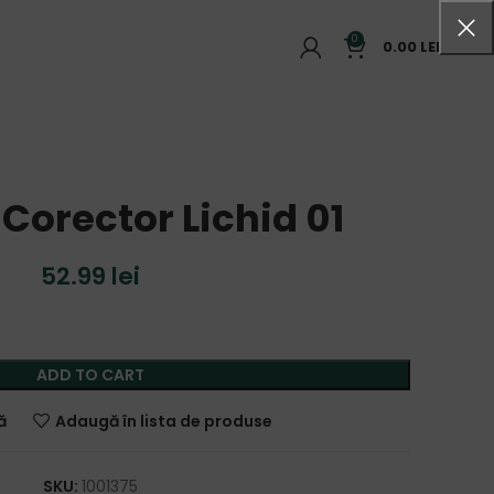
0
0.00
LEI
Corector Lichid 01
52.99
lei
ADD TO CART
ă
Adaugă în lista de produse
SKU:
1001375