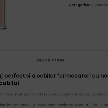
Categories:
Concealer
DESCRIPTION
 perfect si a ochilor fermecatori cu n
ecabila!
n finisaj mat si sa hidrateze pielea, ai ajuns la produsul potrivi
orice imperfectiune, precum cearcanele sau roseata. Ofera o aco