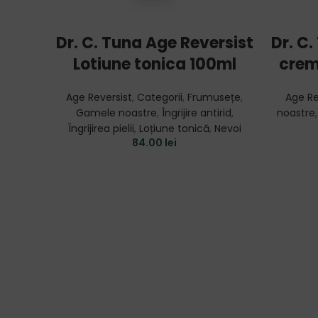
ADD TO CART
Dr. C. Tuna Age Reversist
Dr. C
Lotiune tonica 100ml
crem
Age Reversist
,
Categorii
,
Frumusețe
,
Age Re
Gamele noastre
,
Îngrijire antirid
,
noastre
Îngrijirea pielii
,
Loțiune tonică
,
Nevoi
84.00
lei