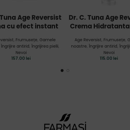
ADD TO CART
ADD TO CART
. Tuna Age Reversist
Dr. C. Tuna Age Rev
a cu efect instant
Crema Hidratanta
versist
,
Frumusețe
,
Gamele
Age Reversist
,
Frumusețe
,
G
,
Îngrijire antirid
,
Îngrijirea pielii
,
noastre
,
Îngrijire antirid
,
Îngrij
Nevoi
Nevoi
157.00
lei
115.00
lei