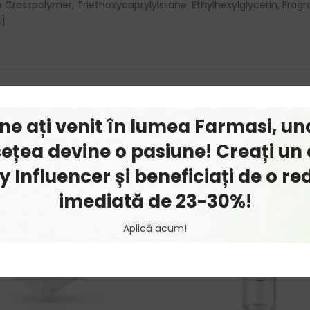
Crosspolymer, Triethoxycaprylylsilane, Ethylhexylglycerin, Frag
.]
ine ați venit în lumea Farmasi, un
ețea devine o pasiune! Creați un 
 Influencer și beneficiați de o r
imediată de 23-30%!
Aplică acum!