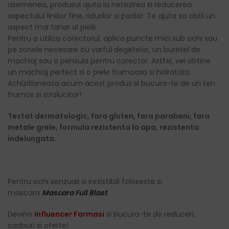
asemenea, produsul ajuta la netezirea si reducerea
aspectului liniilor fine, ridurilor si porilor. Te ajuta sa obtii un
aspect mai tanar al pielii.
Pentru a utiliza corectorul, aplica puncte mici sub ochi sau
pe zonele necesare cu varful degetelor, un buretel de
machiaj sau o pensula pentru corector. Astfel, vei obtine
un machiaj perfect si o piele frumoasa si hidratata.
Achizitioneaza acum acest produs si bucura-te de un ten
frumos si stralucitor!
Testat dermatologic, fara gluten, fara parabeni, fara
metale grele, formula rezistenta la apa, rezistenta
indelungata.
Pentru ochi senzuali si irezistibili foloseste si
mascara
Mascara Full Blast
Devino
Influencer Farmasi
si bucura-te de reduceri,
cadouri si oferte!