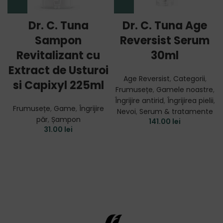
Dr. C. Tuna
Dr. C. Tuna Age
Sampon
Reversist Serum
Revitalizant cu
30ml
Extract de Usturoi
Age Reversist
,
Categorii
,
si Capixyl 225ml
Frumusețe
,
Gamele noastre
,
Îngrijire antirid
,
Îngrijirea pielii
,
Frumusețe
,
Game
,
Îngrijire
Nevoi
,
Serum & tratamente
păr
,
Șampon
141.00
lei
31.00
lei