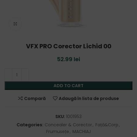
Click to enlarge
VFX PRO Corector Lichid 00
52.99
lei
ADD TO CART
Compară
Adaugă în lista de produse
SKU:
1001953
Categories:
Concealer & Corector
,
Față&Corp
,
Frumusețe
,
MACHIAJ