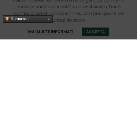
Folosim cookie-uri pentru a ne asigura că vă oferim
cea mai bună experiență pe site-ul nostru. Dacă
continuați să utilizați acest site, vom presupune că
Romanian
sunteți de acord.
0
MAI MULTE INFORMAȚII
ACCEPTĂ
Magazin
Favorite
Coș
Contul meu