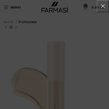
0
MENIU
0.00
LEI
Home
Frumusețe