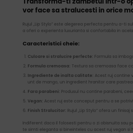
Transforma-ti zambetul intr-o ope
vor face sa stralucesti in orice mo
Rujul „Lip Stylo” este alegerea perfecta pentru a-ti su
a oferi o experienta luxurianta si confortabila in acela
Caracteristici cheie:
Culoare si stralucire perfecte:
Formula sa imbogati
Formula cremoasa:
Textura sa cremoasa face ca ap
Ingrediente de inalta calitate:
Acest ruj contine 
unt de mango, un ingredient hranitor care pastreaz
Fara parabeni:
Produsul nu contine parabeni, ceea 
Vegan:
Acest ruj este conceput pentru a se potrivi 
Finish Stralucitor:
Rujul „Lip Stylo” ofera un finisaj
Indiferent daca il folosesti pentru o zi obisnuita sau p
te simti eleganta si bineinteles cu acest ruj vegan si h