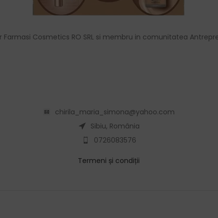
r Farmasi Cosmetics RO SRL si membru in comunitatea Antrepre
chirila_maria_simona@yahoo.com
Sibiu, România
0726083576
Termeni și condiții