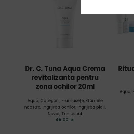
ADD TO CART
Dr. C. Tuna Aqua Crema
Ritua
revitalizanta pentru
zona ochilor 20ml
Aqua
,
Aqua
,
Categorii
,
Frumusețe
,
Gamele
noastre
,
Îngrijirea ochilor
,
Îngrijirea pielii
,
Nevoi
,
Ten uscat
45.00
lei