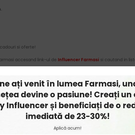
.
cadouri si oferte!
armasi accesand link-ul de
Influencer Farmasi
si cautand in list
ine ați venit în lumea Farmasi, un
ețea devine o pasiune! Creați un 
 Influencer și beneficiați de o r
imediată de 23-30%!
Aplică acum!