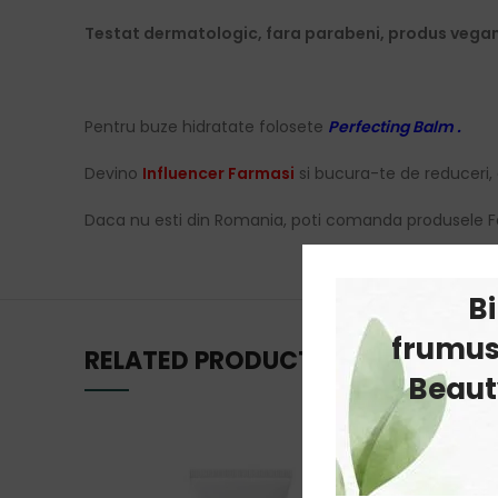
Testat dermatologic, fara parabeni, produs vegan
Pentru buze hidratate folosete
Perfecting Balm .
Devino
Influencer Farmasi
si bucura-te de reduceri, 
Daca nu esti din Romania, poti comanda produsele F
B
frumus
RELATED PRODUCTS
Beauty