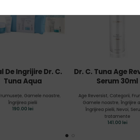
ADD TO CART
ADD TO CART
l De Ingrijire Dr. C.
Dr. C. Tuna Age Rev
Tuna Aqua
Serum 30ml
Frumusețe
,
Gamele noastre
,
Age Reversist
,
Categorii
,
Fru
Îngrijirea pielii
Gamele noastre
,
Îngrijire 
190.00
lei
Îngrijirea pielii
,
Nevoi
,
Ser
tratamente
141.00
lei