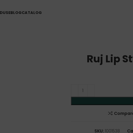
DUSE
BLOG
CATALOG
Ruj Lip 
Compar
SKU:
1001538
Ca