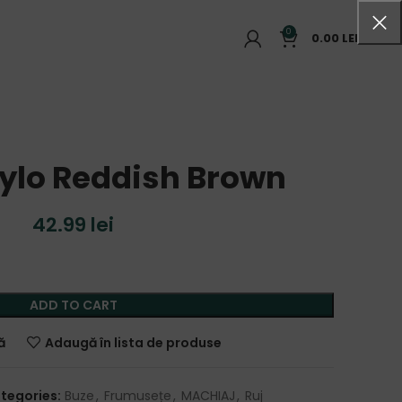
0
0.00
LEI
Stylo Reddish Brown
42.99
lei
ADD TO CART
ă
Adaugă în lista de produse
tegories:
Buze
,
Frumusețe
,
MACHIAJ
,
Ruj