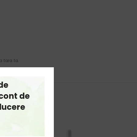
a tara ta.
de
cont de
educere
-30%