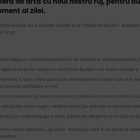
ra de arta cu noul nostru ruj, pentru buz
ment al zilei.
blinia buzele cu o culoare subtila si un finisaj stralucitor. Acea
si timp.
ta asigura cantitatea perfecta de culoare si stralucire pentru 
licarea sa fie usoara si uniforma. Buzele o sa arate netede si p
vitamina E, care ofera protectie antioxidanta buzelor tale si le
a buzele catifelate si moi.
ce inseamna ca este mai putin probabil sa provoace iritatii sau 
stilului de viata vegan, nefiind testat pe animale si fara ingredi
 stralucitor care adauga o nota subtila de eleganta si stralucire bu
entru ocazii speciale, „Lip Stylo” este rujul care iti va pune in evi
ranitor.