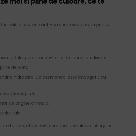
e moi si pline de culoare, ce te
sta formula inovatoare intr-un stick este creata pentru
buzele tale, permitandu-le sa straluceasca discret.
line de viata.
 mentine hidratate. De asemenea, este imbogatit cu
reactii alergice.
ente de origine animala.
zelor tale.
denta buzele, oferindu-le confort si stralucire. Alege sa