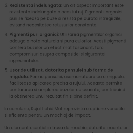
Rezistenta indelungata:
Un alt aspect important este
rezistenta indelungata a acestui ruj. Pigmentii organici
puri se fixeaza pe buze si rezista pe durata intregii zile,
evitand necesitatea retusurilor constante.
Pigmenti puri organici:
Utilizarea pigmentilor organici
adauga o nota naturala si pura culorilor. Acesti pigmenti
confera buzelor un efect mat fascinant, fara
compromisuri asupra compozitiei si sigurantei
ingredientelor.
Usor de utilizat, datorita pensulei sub forma de
migdala:
Forma pensulei, asemanatoare cu o migdala,
faciliteaza aplicarea precisa a rujului. Aceasta permite
conturarea si umplerea buzelor cu usurinta, contribuind
la obtinerea unui rezultat fin si bine definit.
In concluzie, Rujul Lichid Mat reprezinta o optiune versatila
si eficienta pentru un machiaj de impact.
Un element esential in trusa de machiaj datorita: nuantelor