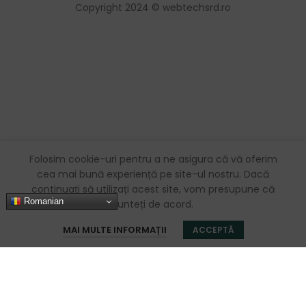
Copyright 2024 © webtechsrd.ro
Folosim cookie-uri pentru a ne asigura că vă oferim
cea mai bună experiență pe site-ul nostru. Dacă
continuați să utilizați acest site, vom presupune că
Romanian
sunteți de acord.
0
MAI MULTE INFORMAȚII
ACCEPTĂ
Magazin
Favorite
Coș
Contul meu