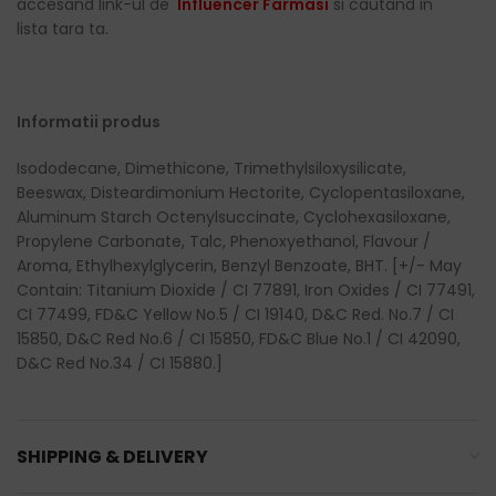
accesand link-ul de
Influencer Farmasi
si cautand in
lista tara ta.
Informatii produs
Isododecane, Dimethicone, Trimethylsiloxysilicate,
Beeswax, Disteardimonium Hectorite, Cyclopentasiloxane,
Aluminum Starch Octenylsuccinate, Cyclohexasiloxane,
Propylene Carbonate, Talc, Phenoxyethanol, Flavour /
Aroma, Ethylhexylglycerin, Benzyl Benzoate, BHT. [+/- May
Contain: Titanium Dioxide / CI 77891, Iron Oxides / CI 77491,
CI 77499, FD&C Yellow No.5 / CI 19140, D&C Red. No.7 / CI
15850, D&C Red No.6 / CI 15850, FD&C Blue No.1 / CI 42090,
D&C Red No.34 / CI 15880.]
SHIPPING & DELIVERY