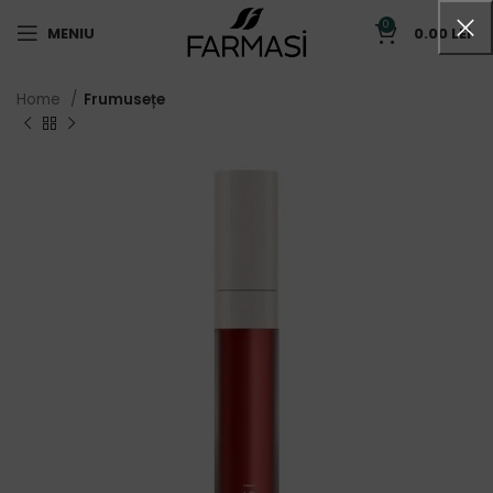
0
MENIU
0.00
LEI
Home
Frumusețe