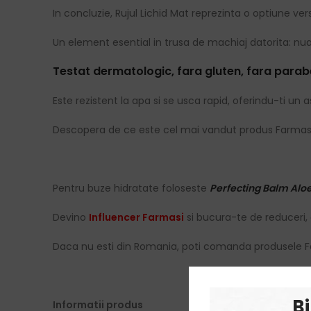
In concluzie, Rujul Lichid Mat reprezinta o optiune ve
Un element esential in trusa de machiaj datorita: nua
Testat dermatologic, fara gluten, fara parabe
Este rezistent la apa si se usca rapid, oferindu-ti un asp
Descopera de ce este cel mai vandut produs Farmasi
Pentru buze hidratate foloseste
Perfecting Balm Alo
Devino
Influencer Farmasi
si bucura-te de reduceri, 
Daca nu esti din Romania, poti comanda produsele F
B
Informatii produs