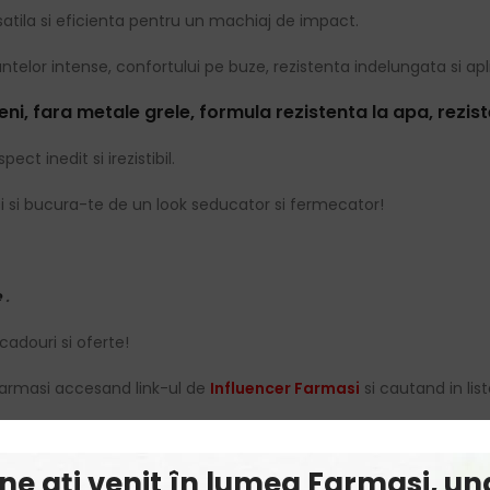
rsatila si eficienta pentru un machiaj de impact.
ntelor intense, confortului pe buze, rezistenta indelungata si ap
ni, fara metale grele, formula rezistenta la apa, rezis
ect inedit si irezistibil.
 si bucura-te de un look seducator si fermecator!
e
.
cadouri si oferte!
armasi accesand link-ul de
Influencer Farmasi
si cautand in list
ine ați venit în lumea Farmasi, un