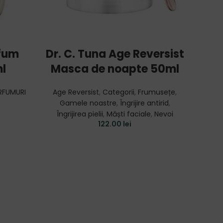
ADD TO CART
rfum
Dr. C. Tuna Age Reversist
Ritu
l
Masca de noapte 50ml
RFUMURI
Age Reversist
,
Categorii
,
Frumusețe
,
Frumus
Gamele noastre
,
Îngrijire antirid
,
În
Îngrijirea pielii
,
Măști faciale
,
Nevoi
122.00
lei