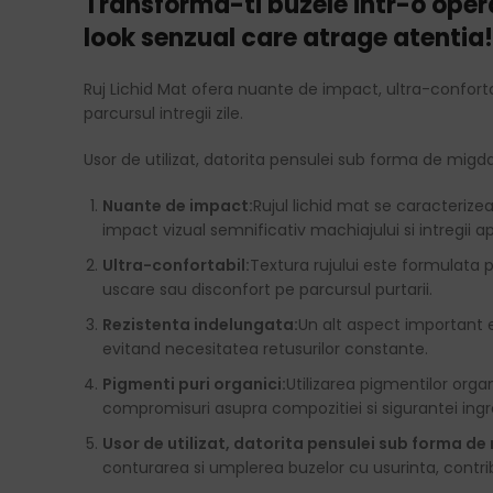
Transforma-ti buzele intr-o opera 
look senzual care atrage atentia!
Ruj Lichid Mat ofera nuante de impact, ultra-confort
parcursul intregii zile.
Usor de utilizat, datorita pensulei sub forma de migda
Nuante de impact:
Rujul lichid mat se caracterize
impact vizual semnificativ machiajului si intregii apa
Ultra-confortabil:
Textura rujului este formulata p
uscare sau disconfort pe parcursul purtarii.
Rezistenta indelungata:
Un alt aspect important es
evitand necesitatea retusurilor constante.
Pigmenti puri organici:
Utilizarea pigmentilor orga
compromisuri asupra compozitiei si sigurantei ingr
Usor de utilizat, datorita pensulei sub forma de
conturarea si umplerea buzelor cu usurinta, contribu