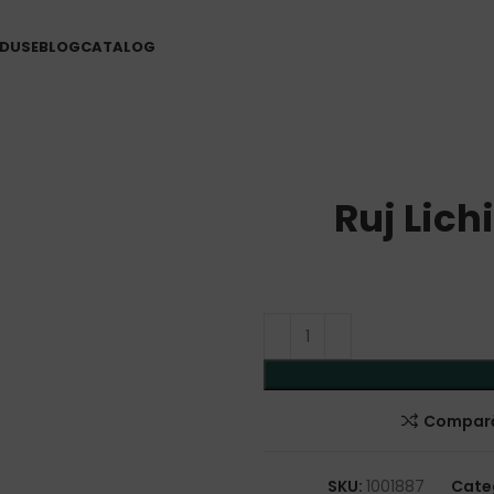
DUSE
BLOG
CATALOG
Ruj Lich
Compar
SKU:
1001887
Cate