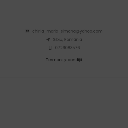
chirila_maria_simona@yahoo.com
Sibiu, România
0726083576
Termeni și condiții