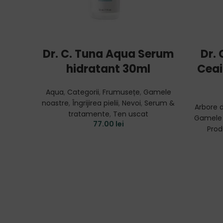
ADD TO CART
Dr. C. Tuna Aqua Serum
Dr. 
hidratant 30ml
Ceai
Aqua
,
Categorii
,
Frumusețe
,
Gamele
noastre
,
Îngrijirea pielii
,
Nevoi
,
Serum &
Arbore 
tratamente
,
Ten uscat
Gamele 
77.00
lei
Prod