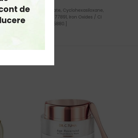
cont de
num Starch Octenylsuccinate, Cyclohexasiloxane,
n: Titanium Dioxide / CI 77891, Iron Oxides / CI
educere
2090, D&C Red No.34 / CI 15880.]