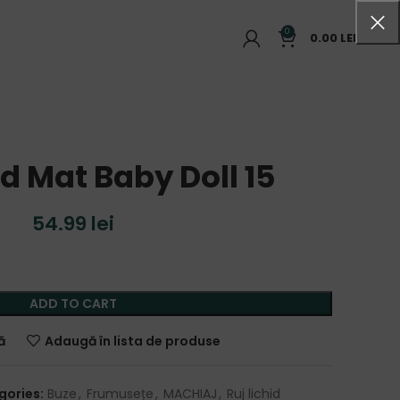
0
0.00
LEI
id Mat Baby Doll 15
54.99
lei
ADD TO CART
ă
Adaugă în lista de produse
gories:
Buze
,
Frumusețe
,
MACHIAJ
,
Ruj lichid