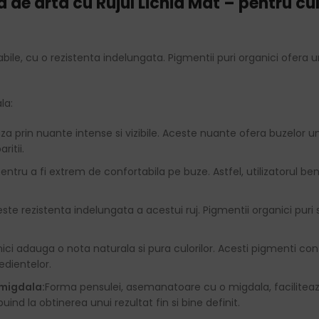
de arta cu Rujul Lichid Mat – pentru culo
abile, cu o rezistenta indelungata. Pigmentii puri organici ofer
la:
aza prin nuante intense si vizibile. Aceste nuante ofera buzelor 
ritii.
entru a fi extrem de confortabila pe buze. Astfel, utilizatorul be
te rezistenta indelungata a acestui ruj. Pigmentii organici puri se
nici adauga o nota naturala si pura culorilor. Acesti pigmenti co
edientelor.
 migdala:
Forma pensulei, asemanatoare cu o migdala, faciliteaza
ind la obtinerea unui rezultat fin si bine definit.