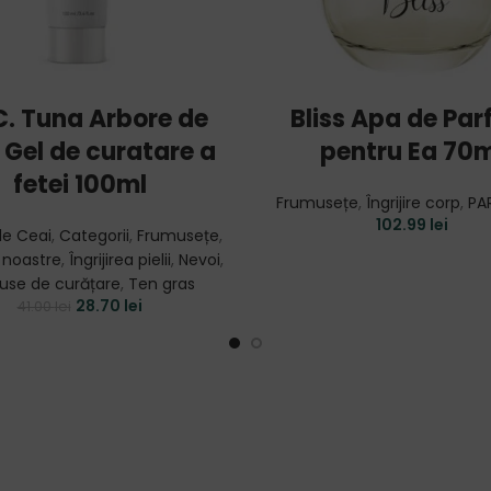
ADD TO CART
ADD TO CART
C. Tuna Arbore de
Bliss Apa de Pa
 Gel de curatare a
pentru Ea 70m
fetei 100ml
Frumusețe
,
Îngrijire corp
,
PA
102.99
lei
de Ceai
,
Categorii
,
Frumusețe
,
noastre
,
Îngrijirea pielii
,
Nevoi
,
use de curățare
,
Ten gras
28.70
lei
41.00
lei