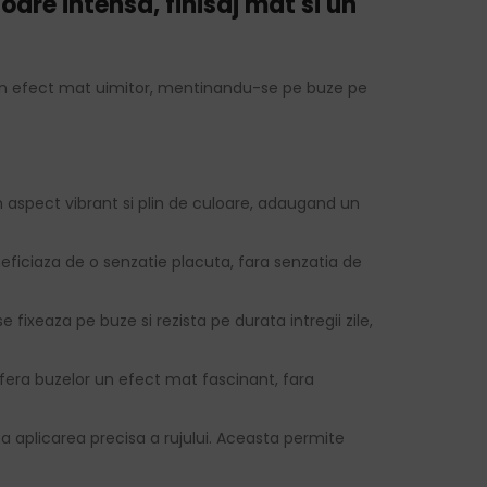
are intensa, finisaj mat si un
a un efect mat uimitor, mentinandu-se pe buze pe
un aspect vibrant si plin de culoare, adaugand un
neficiaza de o senzatie placuta, fara senzatia de
 fixeaza pe buze si rezista pe durata intregii zile,
nfera buzelor un efect mat fascinant, fara
 aplicarea precisa a rujului. Aceasta permite