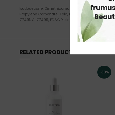
frumus
Isododecane, Dimethicone, Trimethylsiloxysilicate, 
Propylene Carbonate, Talc, Phenoxyethanol, Flavour / 
Beauty
77491, CI 77499, FD&C Yellow No.5 / CI 19140, D&C Red
RELATED PRODUCTS
-30%