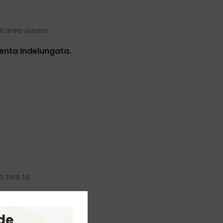
licarea usoara.
tenta indelungata.
a tara ta.
de