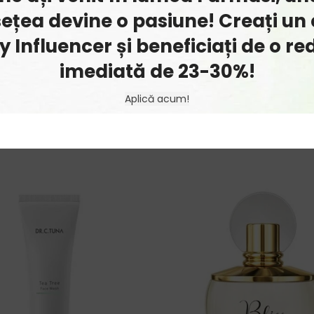
ețea devine o pasiune! Creați un 
Beeswax, Disteardimonium Hectorite, Cyclopentasiloxane, Alumi
Aroma, Ethylhexylglycerin, Benzyl Benzoate, BHT. [+/- May Contai
 Influencer și beneficiați de o r
. No.7 / CI 15850, D&C Red No.6 / CI 15850, FD&C Blue No.1 / CI 4
imediată de 23-30%!
Aplică acum!