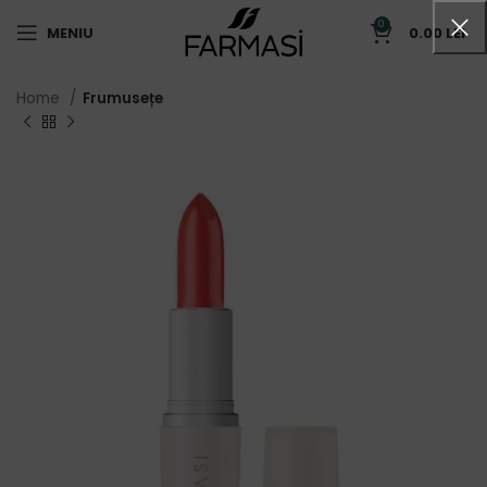
0
MENIU
0.00
LEI
Home
Frumusețe