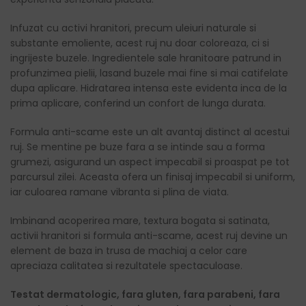
Infuzat cu activi hranitori, precum uleiuri naturale si
substante emoliente, acest ruj nu doar coloreaza, ci si
ingrijeste buzele. Ingredientele sale hranitoare patrund in
profunzimea pielii, lasand buzele mai fine si mai catifelate
dupa aplicare. Hidratarea intensa este evidenta inca de la
prima aplicare, conferind un confort de lunga durata.
Formula anti-scame este un alt avantaj distinct al acestui
ruj. Se mentine pe buze fara a se intinde sau a forma
grumezi, asigurand un aspect impecabil si proaspat pe tot
parcursul zilei. Aceasta ofera un finisaj impecabil si uniform,
iar culoarea ramane vibranta si plina de viata.
Imbinand acoperirea mare, textura bogata si satinata,
activii hranitori si formula anti-scame, acest ruj devine un
element de baza in trusa de machiaj a celor care
apreciaza calitatea si rezultatele spectaculoase.
Testat dermatologic, fara gluten, fara parabeni, fara