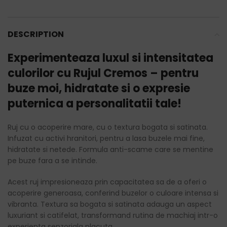
DESCRIPTION
Experimenteaza luxul si intensitatea
culorilor cu Rujul Cremos – pentru
buze moi, hidratate si o expresie
puternica a personalitatii tale!
Ruj cu o acoperire mare, cu o textura bogata si satinata.
Infuzat cu activi hranitori, pentru a lasa buzele mai fine,
hidratate si netede. Formula anti-scame care se mentine
pe buze fara a se intinde.
Acest ruj impresioneaza prin capacitatea sa de a oferi o
acoperire generoasa, conferind buzelor o culoare intensa si
vibranta. Textura sa bogata si satinata adauga un aspect
luxuriant si catifelat, transformand rutina de machiaj intr-o
experienta senzoriala placuta.