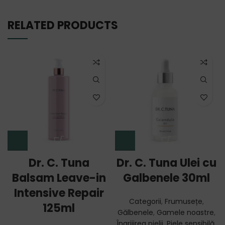
RELATED PRODUCTS
Dr. C. Tuna
Dr. C. Tuna Ulei cu
Balsam Leave-in
Galbenele 30ml
Intensive Repair
Categorii
,
Frumusețe
,
125ml
Gălbenele
,
Gamele noastre
,
Îngrijirea pielii
,
Piele sensibilă
,