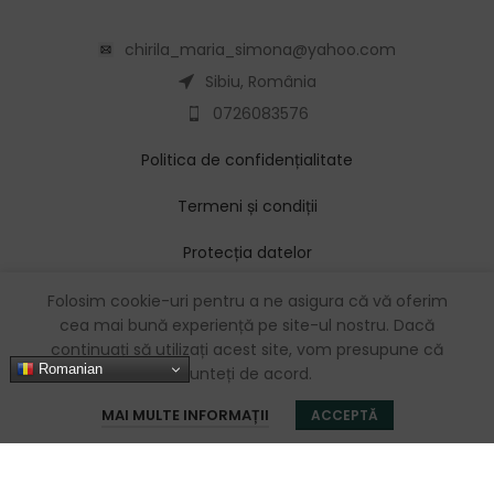
chirila_maria_simona@yahoo.com
Sibiu, România
0726083576
Politica de confidențialitate
Termeni și condiții
Protecția datelor
Folosim cookie-uri pentru a ne asigura că vă oferim
cea mai bună experiență pe site-ul nostru. Dacă
continuați să utilizați acest site, vom presupune că
Copyright 2024 © webtechsrd.ro
Romanian
sunteți de acord.
0
MAI MULTE INFORMAȚII
ACCEPTĂ
Magazin
Favorite
Coș
Contul meu