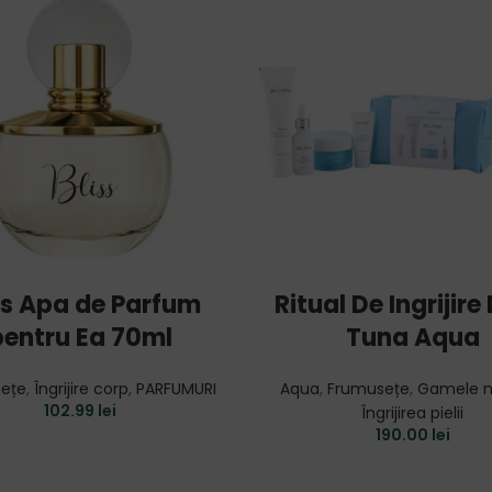
ADD TO CART
ADD TO CART
ss Apa de Parfum
Ritual De Ingrijire 
pentru Ea 70ml
Tuna Aqua
ețe
,
Îngrijire corp
,
PARFUMURI
Aqua
,
Frumusețe
,
Gamele n
102.99
lei
Îngrijirea pielii
190.00
lei