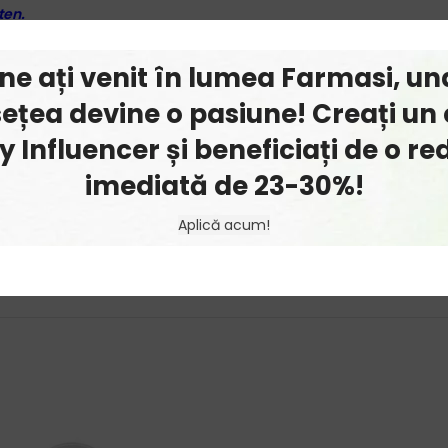
ten.
cadouri si oferte!
ine ați venit în lumea Farmasi, un
armasi accesand link-ul de
Influencer Farmasi
si cautand in list
ețea devine o pasiune! Creați un 
 Influencer și beneficiați de o r
imediată de 23-30%!
dodecyl Stearoyl Stearate, Dimethicone, Magnesium Stearate, Oct
Aplică acum!
+/- May Contain: Titanium Dioxide/CI 77891, Iron Oxides/CI 77491,