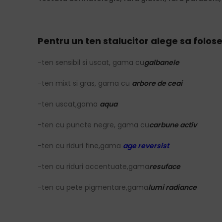
Pentru un ten stalucitor alege sa folose
-ten sensibil si uscat, gama cu
galbanele
-ten mixt si gras, gama cu
arbore de ceai
-ten uscat,gama
aqua
-ten cu puncte negre, gama cu
carbune activ
-ten cu riduri fine,gama
age reversist
-ten cu riduri accentuate,gama
resuface
-ten cu pete pigmentare,gama
lumi radiance