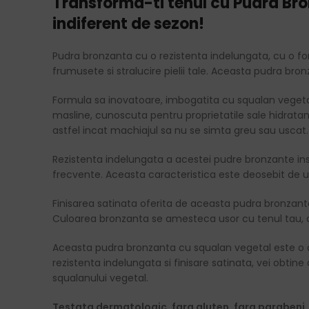
Transforma-ti tenul cu Pudra Bro
indiferent de sezon!
Pudra bronzanta cu o rezistenta indelungata, cu o fo
frumusete si stralucire pielii tale. Aceasta pudra b
Formula sa inovatoare, imbogatita cu squalan vegetal
masline, cunoscuta pentru proprietatile sale hidratante 
astfel incat machiajul sa nu se simta greu sau uscat.
Rezistenta indelungata a acestei pudre bronzante inse
frecvente. Aceasta caracteristica este deosebit de ut
Finisarea satinata oferita de aceasta pudra bronzanta 
Culoarea bronzanta se amesteca usor cu tenul tau, ofe
Aceasta pudra bronzanta cu squalan vegetal este o a
rezistenta indelungata si finisare satinata, vei obtine
squalanului vegetal.
Testata dermatologic, fara gluten, fara parabeni, 