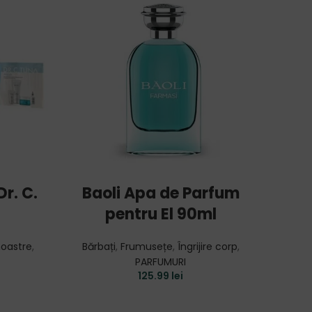
ADD TO CART
Dr. C.
Baoli Apa de Parfum
Dr. 
pentru El 90ml
d
oastre
,
Bărbați
,
Frumusețe
,
Îngrijire corp
,
Fru
PARFUMURI
P
125.99
lei