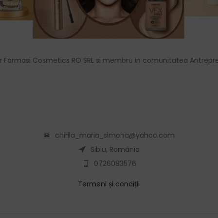
r Farmasi Cosmetics RO SRL si membru in comunitatea Antrepre
chirila_maria_simona@yahoo.com
Sibiu, România
0726083576
Termeni și condiții