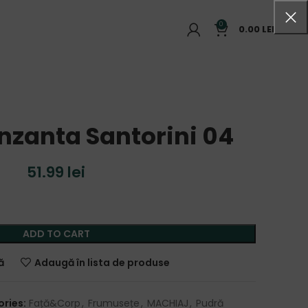
0
0.00
LEI
nzanta Santorini 04
51.99
lei
ADD TO CART
ă
Adaugă în lista de produse
ries:
Față&Corp
,
Frumusețe
,
MACHIAJ
,
Pudră