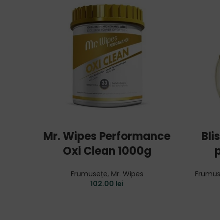
ADD TO CART
Mr. Wipes Performance
Bli
Oxi Clean 1000g
Frumusețe
,
Mr. Wipes
Frumus
102.00
lei