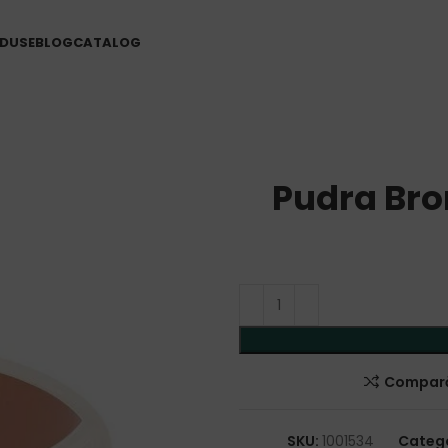
DUSE
BLOG
CATALOG
Pudra Bro
Compar
SKU:
1001534
Catego