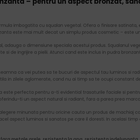
nzanta – pentru un aspect bronzat, sanat
rmula imbogatita cu squalan vegetal. Ofera o finisare satinata
ronzanta este mai mult decat un simplu produs cosmetic – este un
, adauga o dimensiune speciala acestui produs. Squalanul veget
si de ingrijire a pielii. Atunci cand este inclus in pudra bronzanta
amna ca vei putea sa te bucuri de aspectul tau luminos si radiat 
ila in zilele aglomerate, cand nu ai timp sa te ocupi constant d
este perfecta pentru a-ti evidential trasaturile faciale si pentru
rindu-ti un aspect natural si radiant, fara a parea prea marcata
legere minunata pentru oricine cauta un produs de machiaj care 
 acel aspect luminos si sanatos pe care il doresti. In acelasi timp
fara metale grele, rezistenta la apa, rezistenta indelungata.