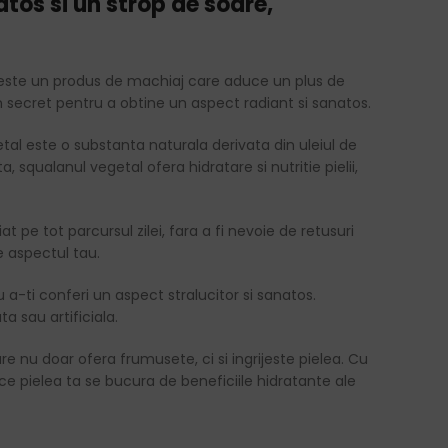
os si un strop de soare,
, este un produs de machiaj care aduce un plus de
 secret pentru a obtine un aspect radiant si sanatos.
al este o substanta naturala derivata din uleiul de
, squalanul vegetal ofera hidratare si nutritie pielii,
pe tot parcursul zilei, fara a fi nevoie de retusuri
e aspectul tau.
 a-ti conferi un aspect stralucitor si sanatos.
 sau artificiala.
nu doar ofera frumusete, ci si ingrijeste pielea. Cu
 ce pielea ta se bucura de beneficiile hidratante ale