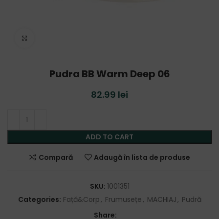
Click to enlarge
Pudra BB Warm Deep 06
82.99
lei
ADD TO CART
Compară
Adaugă în lista de produse
SKU:
1001351
Categories:
Față&Corp
,
Frumusețe
,
MACHIAJ
,
Pudră
Share: