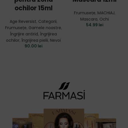
ochilor 15ml
Frumusețe
,
MACHIAJ
,
Mascara
,
Ochi
Age Reversist
,
Categorii
,
54.99
lei
Frumusețe
,
Gamele noastre
,
Îngrijire antirid
,
Îngrijirea
ochilor
,
Îngrijirea pielii
,
Nevoi
90.00
lei