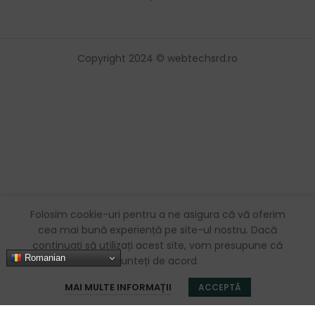
Copyright 2024 © webtechsrd.ro
Folosim cookie-uri pentru a ne asigura că vă oferim
cea mai bună experiență pe site-ul nostru. Dacă
continuați să utilizați acest site, vom presupune că
Romanian
sunteți de acord.
0
MAI MULTE INFORMAȚII
ACCEPTĂ
Magazin
Favorite
Coș
Contul meu