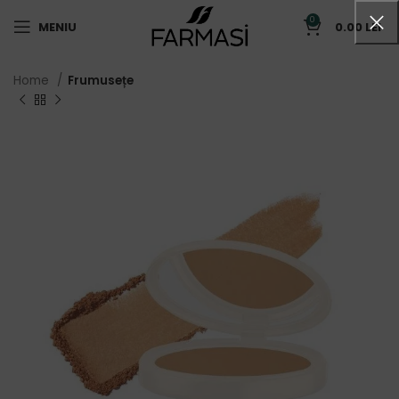
0
MENIU
0.00
LEI
Home
Frumusețe