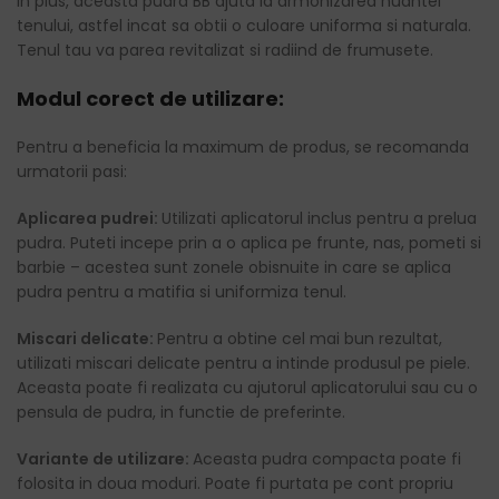
In plus, aceasta pudra BB ajuta la armonizarea nuantei
tenului, astfel incat sa obtii o culoare uniforma si naturala.
Tenul tau va parea revitalizat si radiind de frumusete.
Modul corect de utilizare:
Pentru a beneficia la maximum de produs, se recomanda
urmatorii pasi:
Aplicarea pudrei:
Utilizati aplicatorul inclus pentru a prelua
pudra. Puteti incepe prin a o aplica pe frunte, nas, pometi si
barbie – acestea sunt zonele obisnuite in care se aplica
pudra pentru a matifia si uniformiza tenul.
Miscari delicate:
Pentru a obtine cel mai bun rezultat,
utilizati miscari delicate pentru a intinde produsul pe piele.
Aceasta poate fi realizata cu ajutorul aplicatorului sau cu o
pensula de pudra, in functie de preferinte.
Variante de utilizare:
Aceasta pudra compacta poate fi
folosita in doua moduri. Poate fi purtata pe cont propriu