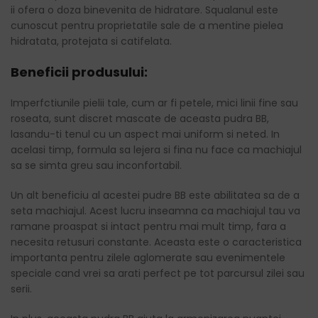
ii ofera o doza binevenita de hidratare. Squalanul este
cunoscut pentru proprietatile sale de a mentine pielea
hidratata, protejata si catifelata.
Beneficii produsului:
Imperfctiunile pielii tale, cum ar fi petele, mici linii fine sau
roseata, sunt discret mascate de aceasta pudra BB,
lasandu-ti tenul cu un aspect mai uniform si neted. In
acelasi timp, formula sa lejera si fina nu face ca machiajul
sa se simta greu sau inconfortabil.
Un alt beneficiu al acestei pudre BB este abilitatea sa de a
seta machiajul. Acest lucru inseamna ca machiajul tau va
ramane proaspat si intact pentru mai mult timp, fara a
necesita retusuri constante. Aceasta este o caracteristica
importanta pentru zilele aglomerate sau evenimentele
speciale cand vrei sa arati perfect pe tot parcursul zilei sau
serii.