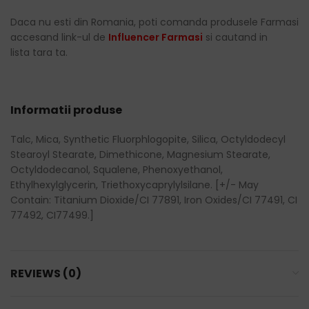
Daca nu esti din Romania, poti comanda produsele Farmasi
accesand link-ul de
Influencer Farmasi
si cautand in
lista tara ta.
Informatii produse
Talc, Mica, Synthetic Fluorphlogopite, Silica, Octyldodecyl
Stearoyl Stearate, Dimethicone, Magnesium Stearate,
Octyldodecanol, Squalene, Phenoxyethanol,
Ethylhexylglycerin, Triethoxycaprylylsilane. [+/- May
Contain: Titanium Dioxide/CI 77891, Iron Oxides/CI 77491, CI
77492, CI77499.]
REVIEWS (0)