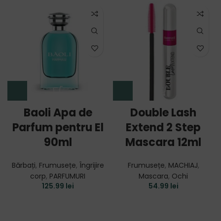
Baoli Apa de
Double Lash
Parfum pentru El
Extend 2 Step
90ml
Mascara 12ml
Bărbați
,
Frumusețe
,
Îngrijire
Frumusețe
,
MACHIAJ
,
corp
,
PARFUMURI
Mascara
,
Ochi
125.99
lei
54.99
lei