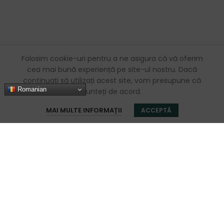
Folosim cookie-uri pentru a ne asigura că vă oferim
cea mai bună experiență pe site-ul nostru. Dacă
continuați să utilizați acest site, vom presupune că
Romanian
sunteți de acord.
0
MAI MULTE INFORMAȚII
ACCEPTĂ
Magazin
Favorite
Coș
Contul meu