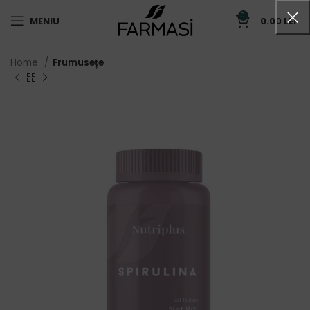
0
MENIU
0.00
LEI
Home
Frumusețe