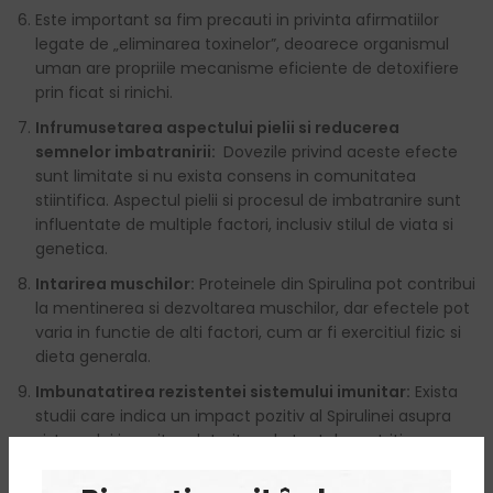
Este important sa fim precauti in privinta afirmatiilor
legate de „eliminarea toxinelor”, deoarece organismul
uman are propriile mecanisme eficiente de detoxifiere
prin ficat si rinichi.
Infrumusetarea aspectului pielii si reducerea
semnelor imbatranirii:
Dovezile privind aceste efecte
sunt limitate si nu exista consens in comunitatea
stiintifica. Aspectul pielii si procesul de imbatranire sunt
influentate de multiple factori, inclusiv stilul de viata si
genetica.
Intarirea muschilor:
Proteinele din Spirulina pot contribui
la mentinerea si dezvoltarea muschilor, dar efectele pot
varia in functie de alti factori, cum ar fi exercitiul fizic si
dieta generala.
Imbunatatirea rezistentei sistemului imunitar:
Exista
studii care indica un impact pozitiv al Spirulinei asupra
sistemului imunitar, datorita substantelor nutritive
precum antioxidanti. Cu toate acestea, nu exista o
garantie ca acest lucru se va traduce intr-o imunitate