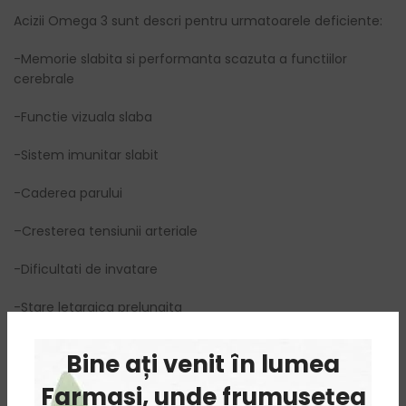
Acizii Omega 3 sunt descri pentru urmatoarele deficiente:
-Memorie slabita si performanta scazuta a functiilor
cerebrale
-Functie vizuala slaba
-Sistem imunitar slabit
-Caderea parului
–Cresterea tensiunii arteriale
-Dificultati de invatare
-Stare letargica prelungita
-Probleme cardiovasculare
Bine ați venit în lumea
Instructiuni de utilizare
Farmasi, unde frumusețea