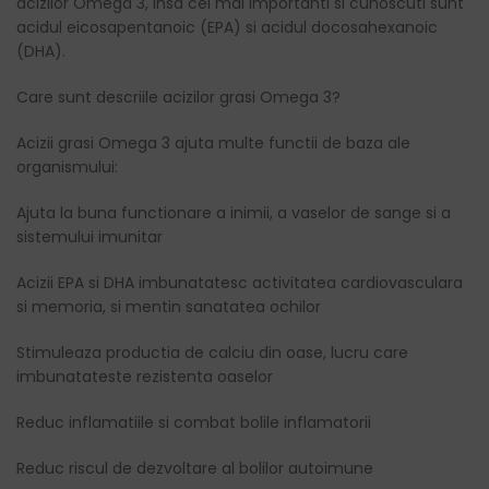
acizilor Omega 3, insa cei mai importanti si cunoscuti sunt
acidul eicosapentanoic (EPA) si acidul docosahexanoic
(DHA).
Care sunt descriile acizilor grasi Omega 3?
Acizii grasi Omega 3 ajuta multe functii de baza ale
organismului:
Ajuta la buna functionare a inimii, a vaselor de sange si a
sistemului imunitar
Acizii EPA si DHA imbunatatesc activitatea cardiovasculara
si memoria, si mentin sanatatea ochilor
Stimuleaza productia de calciu din oase, lucru care
imbunatateste rezistenta oaselor
Reduc inflamatiile si combat bolile inflamatorii
Reduc riscul de dezvoltare al bolilor autoimune