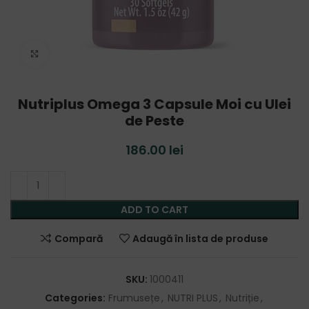
Click to enlarge
Nutriplus Omega 3 Capsule Moi cu Ulei
de Peste
186.00
lei
ADD TO CART
Compară
Adaugă în lista de produse
SKU:
1000411
Categories:
Frumusețe
,
NUTRI PLUS
,
Nutriție
,