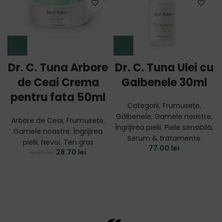
Dr. C. Tuna Arbore
Dr. C. Tuna Ulei cu
de Ceai Crema
Galbenele 30ml
pentru fata 50ml
Categorii
,
Frumusețe
,
Gălbenele
,
Gamele noastre
,
Arbore de Ceai
,
Frumusețe
,
Îngrijirea pielii
,
Piele sensibilă
,
Gamele noastre
,
Îngrijirea
Serum & tratamente
pielii
,
Nevoi
,
Ten gras
77.00
lei
28.70
lei
41.00
lei