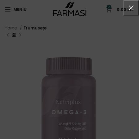
0
MENIU
0.00
LEI
Home
Frumusețe