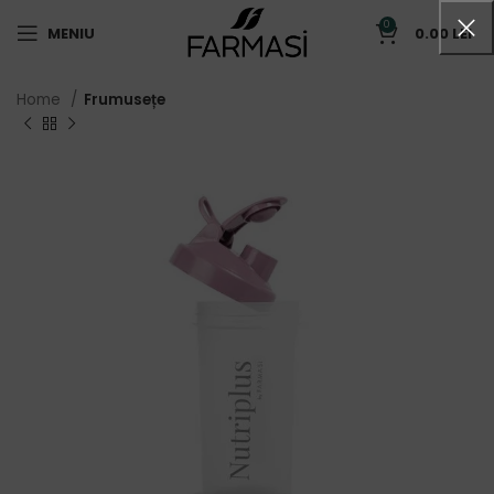
0
MENIU
0.00
LEI
Home
Frumusețe