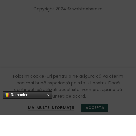
Copyright 2024 © webtechsrd.ro
Folosim cookie-uri pentru a ne asigura că vă oferim
cea mai bună experiență pe site-ul nostru. Dacă
continuați să utilizați acest site, vom presupune că
Romanian
sunteți de acord.
0
MAI MULTE INFORMAȚII
ACCEPTĂ
Magazin
Favorite
Coș
Contul meu