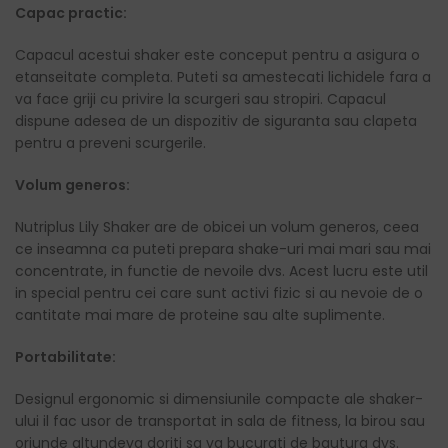
Capac practic:
Capacul acestui shaker este conceput pentru a asigura o
etanseitate completa. Puteti sa amestecati lichidele fara a
va face griji cu privire la scurgeri sau stropiri. Capacul
dispune adesea de un dispozitiv de siguranta sau clapeta
pentru a preveni scurgerile.
Volum generos:
Nutriplus Lily Shaker are de obicei un volum generos, ceea
ce inseamna ca puteti prepara shake-uri mai mari sau mai
concentrate, in functie de nevoile dvs. Acest lucru este util
in special pentru cei care sunt activi fizic si au nevoie de o
cantitate mai mare de proteine sau alte suplimente.
Portabilitate:
Designul ergonomic si dimensiunile compacte ale shaker-
ului il fac usor de transportat in sala de fitness, la birou sau
oriunde altundeva doriti sa va bucurati de bautura dvs.