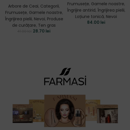
Frumusețe
,
Gamele noastre
,
Arbore de Ceai
,
Categorii
,
Îngrijire antirid
,
Îngrijirea pielii
,
Frumusețe
,
Gamele noastre
,
Loțiune tonică
,
Nevoi
Îngrijirea pielii
,
Nevoi
,
Produse
84.00
lei
de curățare
,
Ten gras
28.70
lei
41.00
lei