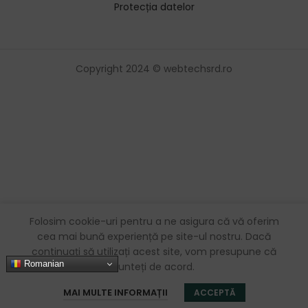
Protecția datelor
Copyright 2024 © webtechsrd.ro
Folosim cookie-uri pentru a ne asigura că vă oferim
cea mai bună experiență pe site-ul nostru. Dacă
continuați să utilizați acest site, vom presupune că
Romanian
sunteți de acord.
0
MAI MULTE INFORMAȚII
ACCEPTĂ
Magazin
Favorite
Coș
Contul meu