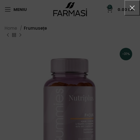
0
MENIU
0.00
LEI
Home
Frumusețe
-31%