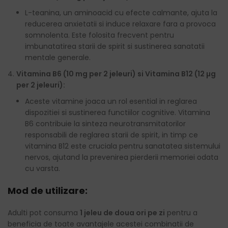
L-teanina, un aminoacid cu efecte calmante, ajuta la
reducerea anxietatii si induce relaxare fara a provoca
somnolenta. Este folosita frecvent pentru
imbunatatirea starii de spirit si sustinerea sanatatii
mentale generale.
Vitamina B6 (10 mg per 2 jeleuri) si Vitamina B12 (12 µg
per 2 jeleuri):
Aceste vitamine joaca un rol esential in reglarea
dispozitiei si sustinerea functiilor cognitive. Vitamina
B6 contribuie la sinteza neurotransmitatorilor
responsabili de reglarea starii de spirit, in timp ce
vitamina B12 este cruciala pentru sanatatea sistemului
nervos, ajutand la prevenirea pierderii memoriei odata
cu varsta.
Mod de utilizare:
Adulti pot consuma
1 jeleu de doua ori pe zi
pentru a
beneficia de toate avantajele acestei combinatii de