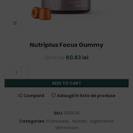
Click to enlarge
Nutriplus Focus Gummy
60.83
lei
88.00
lei
ADD TO CART
Compară
Adaugă în lista de produse
SKU:
1001639
Categories:
Frumusețe
,
Nutriție
,
Suplimente
alimentare