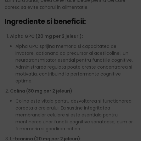
sunt fara zahar, ceea ce le face ideale pentru cei care
doresc sa evite zaharul in alimentatie.
Ingrediente si beneficii:
Alpha GPC (20 mg per 2 jeleuri):
Alpha GPC sprijina memoria si capacitatea de
invatare, actionand ca precursor al acetilcolinei, un
neurotransmitator esential pentru functiile cognitive.
Administrarea regulata poate creste concentrarea si
motivatia, contribuind la performante cognitive
optime.
Colina (80 mg per 2 jeleuri):
Colina este vitala pentru dezvoltarea si functionarea
corecta a creierului. Ea sustine integritatea
membranelor celulare si este esentiala pentru
mentinerea unor functii cognitive sanatoase, cum ar
fi memoria si gandirea critica.
L-teanina (20 mg per 2 jeleuri):