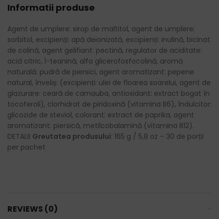
Informatii produse
Agent de umplere: sirop de maltitol, agent de umplere:
sorbitol, excipienți: apă deionizată, excipienți: inulină, bicinat
de colină, agent gelifiant: pectină, regulator de aciditate:
acid citric, l-teanină, alfa glicerofosfocolină, aromă
naturală: pudră de piersici, agent aromatizant: pepene
natural, înveliș: (excipienți: ulei de floarea soarelui, agent de
glazurare: ceară de carnauba, antioxidant: extract bogat în
tocoferoli), clorhidrat de piridoxină (vitamina B6), îndulcitor:
glicozide de steviol, colorant: extract de paprika, agent
aromatizant: piersică, metilcobalamină (vitamina B12).
DETALII
Greutatea produsului
: 165 g / 5,8 oz – 30 de porții
per pachet
REVIEWS (0)