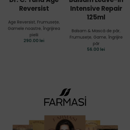
Reversist
Intensive Repair
125ml
Age Reversist
,
Frumusețe
,
Gamele noastre
,
Îngrijirea
Balsam & Mască de păr
,
pielii
Frumusețe
,
Game
,
Îngrijire
290.00
lei
păr
56.00
lei