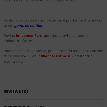
principala sursa de energie a organismului.
Pentru o viata sanatoasa alege orice produs pentru nevoia
ta din
gama de nutritie
.
Devino
Influencer Farmasi
si bucura-te de reduceri,
cadouri si oferte!
Daca nu esti din Romania, poti comanda produsele Farmasi
accesand link-ul de
Influencer Farmasi
si cautand in
lista tara ta.
REVIEWS (0)