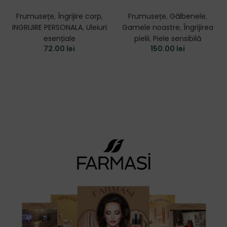
Frumusețe
,
Îngrijire corp
,
Frumusețe
,
Gălbenele
,
INGRIJIRE PERSONALA
,
Uleiuri
Gamele noastre
,
Îngrijirea
esențiale
pielii
,
Piele sensibilă
72.00
lei
150.00
lei