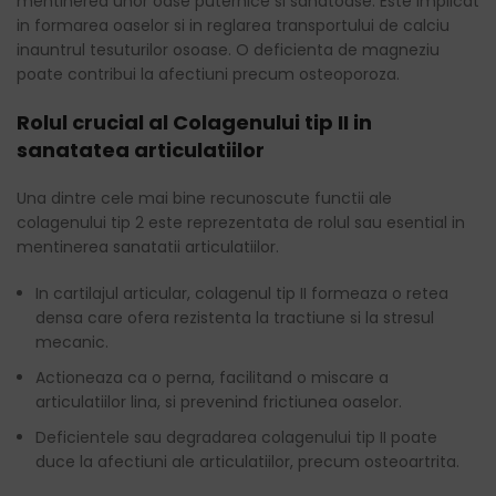
mentinerea unor oase puternice si sanatoase. Este implicat
in formarea oaselor si in reglarea transportului de calciu
inauntrul tesuturilor osoase. O deficienta de magneziu
poate contribui la afectiuni precum osteoporoza.
Rolul crucial al Colagenului tip II in
sanatatea articulatiilor
Una dintre cele mai bine recunoscute functii ale
colagenului tip 2 este reprezentata de rolul sau esential in
mentinerea sanatatii articulatiilor.
In cartilajul articular, colagenul tip II formeaza o retea
densa care ofera rezistenta la tractiune si la stresul
mecanic.
Actioneaza ca o perna, facilitand o miscare a
articulatiilor lina, si prevenind frictiunea oaselor.
Deficientele sau degradarea colagenului tip II poate
duce la afectiuni ale articulatiilor, precum osteoartrita.