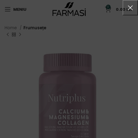
0
MENIU
0.00
LEI
Home
Frumusețe