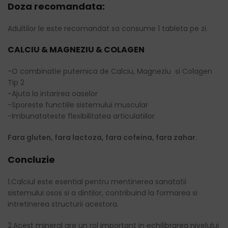
Doza recomandata:
Adultilor le este recomandat sa consume 1 tableta pe zi.
CALCIU & MAGNEZIU & COLAGEN
-O combinatie puternica de Calciu, Magneziu si Colagen
Tip 2
-Ajuta la intarirea oaselor
-Sporeste functiile sistemului muscular
-Imbunatateste flexibilitatea articulatiilor
Fara gluten, fara lactoza, fara cofeina, fara zahar.
Concluzie
1.Calciul este esential pentru mentinerea sanatatii
sistemului osos si a dintilor, contribuind la formarea si
intretinerea structurii acestora.
2.Acest mineral are un rol important in echilibrarea nivelului