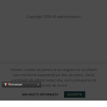
Copyright 2024 © webtechsrd.ro
Folosim cookie-uri pentru a ne asigura că vă oferim
cea mai bună experiență pe site-ul nostru. Dacă
continuați să utilizați acest site, vom presupune că
Romanian
sunteți de acord.
0
MAI MULTE INFORMAȚII
ACCEPTĂ
Magazin
Favorite
Coș
Contul meu