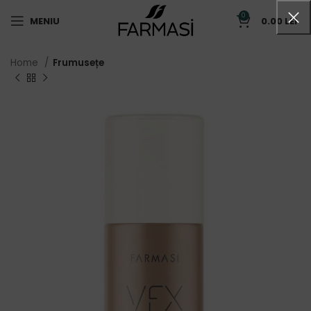
0
MENIU
0.00
LEI
Home
Frumusețe