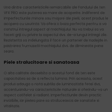
Una dintre caracteristicile remarcabile ale Fondului de ten
VFX PRO este puterea sa mare de acoperire. Indiferent de
imperfectiunile minore sau majore ale pielii, acest produs le
acopera cu usurinta. Va ofera o baza perfecta pentru a va
construi intregul aspect al machiajului. Nu va trebui sa va
faceti griji cu privire la aspectul dvs. de-a lungul intregii zile.
Rezistenta sa indelungata il face un partener de nadejde in
pastrarea frumusetii machiajului dvs. de dimineata pana
seara.
Piele stralucitoare si sanatoasa
O alta calitate deosebita a acestui fond de ten este
capacitatea sa de a reflecta lumina. Prin aceasta, acest
produs adauga o nota subtila de luminozitate fetei dvs,
accentuandu-va caracteristicile naturale si oferindu-va un
aspect catifelat si radiant. Imperfectiunile devin practic
invizibile, iar pielea pare sa straluceasca de sanatate si
vitalitate.