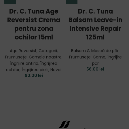
Dr. C. Tuna Age
Dr. C. Tuna
Reversist Crema
Balsam Leave-in
pentru zona
Intensive Repair
ochilor 15ml
125ml
Age Reversist
,
Categorii
,
Balsam & Mască de păr
,
Frumusețe
,
Gamele noastre
,
Frumusețe
,
Game
,
Îngrijire
Îngrijire antirid
,
Îngrijirea
păr
56.00
lei
ochilor
,
Îngrijirea pielii
,
Nevoi
90.00
lei