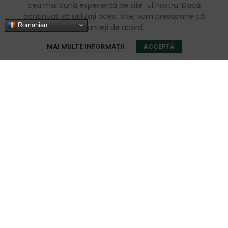
cea mai bună experiență pe site-ul nostru. Dacă
continuați să utilizați acest site, vom presupune că
Romanian
sunteți de acord.
0
MAI MULTE INFORMAȚII
ACCEPTĂ
Magazin
Favorite
Coș
Contul meu