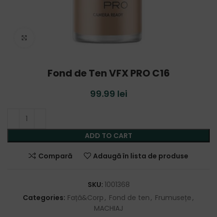
Click to enlarge
Fond de Ten VFX PRO C16
99.99
lei
ADD TO CART
Compară
Adaugă în lista de produse
SKU:
1001368
Categories:
Față&Corp
,
Fond de ten
,
Frumusețe
,
MACHIAJ