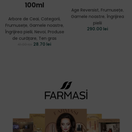
100ml
Age Reversist
,
Frumusețe
,
Gamele noastre
,
Îngrijirea
Arbore de Ceai
,
Categorii
,
pielii
Frumusețe
,
Gamele noastre
,
290.00
lei
Îngrijirea pielii
,
Nevoi
,
Produse
de curățare
,
Ten gras
28.70
lei
41.00
lei