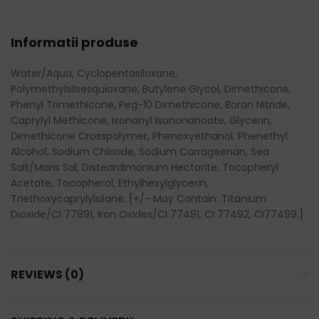
Informatii produse
Water/Aqua, Cyclopentasiloxane,
Polymethylsilsesquioxane, Butylene Glycol, Dimethicone,
Phenyl Trimethicone, Peg-10 Dimethicone, Boron Nitride,
Caprylyl Methicone, Isononyl Isononanoate, Glycerin,
Dimethicone Crosspolymer, Phenoxyethanol, Phenethyl
Alcohol, Sodium Chloride, Sodium Carrageenan, Sea
Salt/Maris Sal, Disteardimonium Hectorite, Tocopheryl
Acetate, Tocopherol, Ethylhexylglycerin,
Triethoxycaprylylsilane. [+/- May Contain: Titanium
Dioxide/CI 77891, Iron Oxides/CI 77491, CI 77492, CI77499.]
REVIEWS (0)