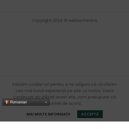
Copyright 2024 © webtechsrd.ro
Folosim cookie-uri pentru a ne asigura că vă oferim
cea mai bună experiență pe site-ul nostru. Dacă
continuați să utilizați acest site, vom presupune că
Romanian
sunteți de acord.
0
MAI MULTE INFORMAȚII
ACCEPTĂ
Magazin
Favorite
Coș
Contul meu