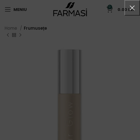
0
MENIU
0.00
LEI
Home
Frumusețe