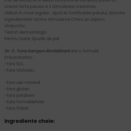
mix de extracte si uleiuri botanice.Actioneaza puternic,
creste forta parului si ii stimuleaza cresterea.
Utilizat in mod regulat , ajuta la fortificarea parului, datorita
ingredientelor active stimulante.Ofera un aspect
stralucitor.
Testat dermatologic
Pentru toate tipurile de par
Dr. C. Tuna Sampon Revitalizant
are o formula
imbunatatita
:
-fara SLS,
-fara triclosan,
-fara ulei mineral
-fara gluten
-fara parabeni
-fara formaldehida
-fara ftalati
Ingrediente cheie: