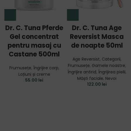
Dr. C. Tuna Pferde
Dr. C. Tuna Age
Gel concentrat
Reversist Masca
pentru masaj cu
de noapte 50ml
Castane 500ml
Age Reversist
,
Categorii
,
Frumusețe
,
Gamele noastre
,
Frumusețe
,
Îngrijire corp
,
Îngrijire antirid
,
Îngrijirea pielii
,
Loțiuni și creme
Măști faciale
,
Nevoi
55.00
lei
122.00
lei