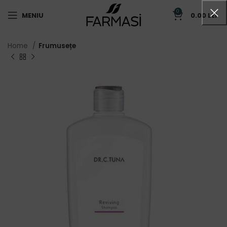
0
MENIU
0.00
LEI
Home
Frumusețe