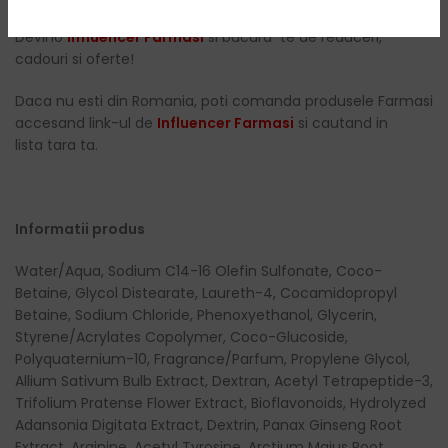
Devino
Influencer Farmasi
si bucura-te de reduceri,
cadouri si oferte!
Daca nu esti din Romania, poti comanda produsele Farmasi
accesand link-ul de
Influencer Farmasi
si cautand in
lista tara ta.
Informatii produs
Water/Aqua, Sodium C14-16 Olefin Sulfonate, Coco-
Betaine, Glycol Distearate, Laureth-4, Cocamidopropyl
Betaine, Sodium Chloride, Phenoxyethanol, Glycerin,
Styrene/Acrylates Copolymer, Coco-Glucoside,
Polyquaternium-10, Fragrance/Parfum, Propylene Glycol,
Allium Sativum Bulb Extract, Dextran, Acetyl Tetrapeptide-3,
Trifolium Pratense Flower Extract, Bioflavonoids, Hydrolyzed
Adansonia Digitata Extract, Dextrin, Panax Ginseng Root
Extract, Arginine, Acetyl Tyrosine, Arctium Majus Root