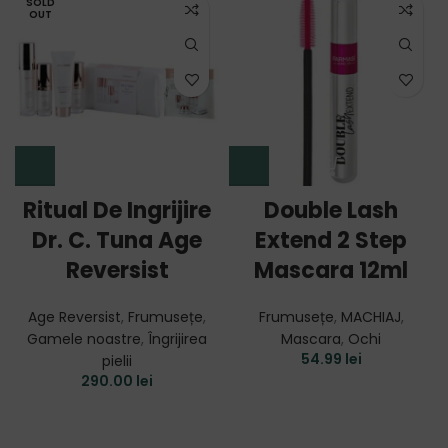
SOLD
OUT
Ritual De Ingrijire
Double Lash
Dr. C. Tuna Age
Extend 2 Step
Reversist
Mascara 12ml
Age Reversist
,
Frumusețe
,
Frumusețe
,
MACHIAJ
,
Gamele noastre
,
Îngrijirea
Mascara
,
Ochi
54.99
lei
pielii
290.00
lei