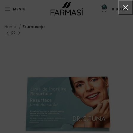
0
MENIU
0.00
LEI
Home
Frumusețe