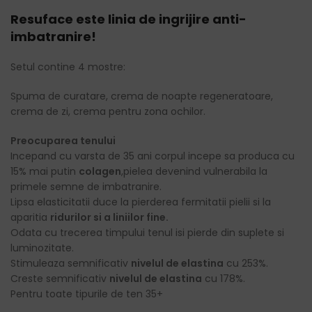
Resuface este linia de ingrijire anti-
imbatranire!
Setul contine 4 mostre:
Spuma de curatare, crema de noapte regeneratoare,
crema de zi, crema pentru zona ochilor.
Preocuparea tenului
Incepand cu varsta de 35 ani corpul incepe sa produca cu
15% mai putin
colagen
,pielea devenind vulnerabila la
primele semne de imbatranire.
Lipsa elasticitatii duce la pierderea fermitatii pielii si la
aparitia
ridurilor si a liniilor fine.
Odata cu trecerea timpului tenul isi pierde din suplete si
luminozitate.
Stimuleaza semnificativ
nivelul de elastina
cu 253%.
Creste semnificativ
nivelul de elastina
cu 178%.
Pentru toate tipurile de ten 35+