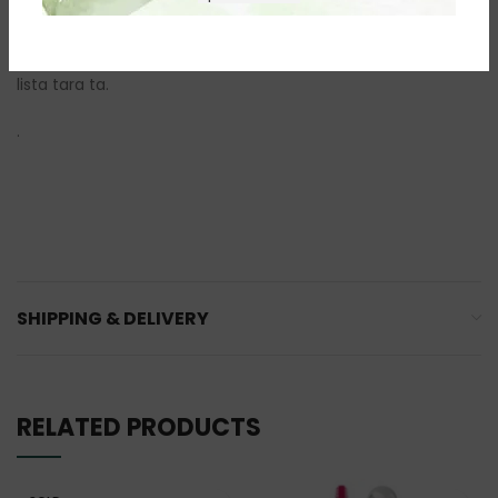
Daca nu esti din Romania, poti comanda produsele Farmasi
accesand link-ul de
Beauty Influencer
si cautand in
lista tara ta.
.
SHIPPING & DELIVERY
RELATED PRODUCTS