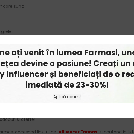
”
care sunt:
 grele;
ine ați venit în lumea Farmasi, un
ețea devine o pasiune! Creați un 
 Influencer și beneficiați de o r
imediată de 23-30%!
Aplică acum!
e problema:arsuri,arsuri solare, deshidratarea pielii,etc.
cadouri si oferte!
armasi accesand link-ul de
Influencer Farmasi
si cautand in list