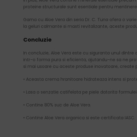
In plus, Aloe Vera contine minerale esentiale precum c
proteine structurale sunt esentiale pentru mentinerea fermi
Gama cu Aloe Vera din seria Dr. C. Tuna ofera o varieta
la geluri calmante si masti revitalizante, aceste prod
Concluzie
In concluzie, Aloe Vera este cu siguranta unul dintre c
intr-o forma pura si eficienta, ajutandu-ne sa ne prot
si mai usoare cu aceste produse inovatoare, create 
• Aceasta crema hranitoare hidrateaza intens si prot
• Lasa o senzatie catifelata pe piele datorita formule
• Contine 80% suc de Aloe Vera.
• Contine Aloe Vera organica si este certificata IASC.