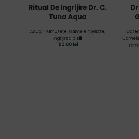
ADD TO CART
Ritual De Ingrijire Dr. C.
Dr
Tuna Aqua
G
Aqua
,
Frumusețe
,
Gamele noastre
,
Categ
Îngrijirea pielii
Gamele
190.00
lei
sensi