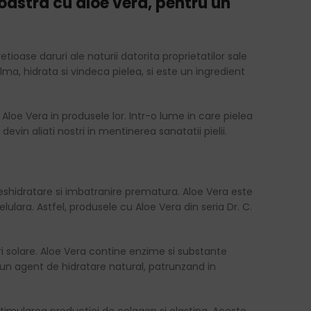
oastra cu aloe vera, pentru un
oase daruri ale naturii datorita proprietatilor sale
a, hidrata si vindeca pielea, si este un ingredient
Aloe Vera in produsele lor. Intr-o lume in care pielea
vin aliati nostri in mentinerea sanatatii pielii.
deshidratare si imbatranire prematura. Aloe Vera este
elulara. Astfel, produsele cu Aloe Vera din seria Dr. C.
uri solare. Aloe Vera contine enzime si substante
a un agent de hidratare natural, patrunzand in