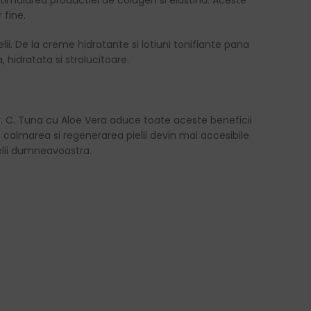
stimularea productiei de colagen si elastina. Aceste
 fine.
lii. De la creme hidratante si lotiuni tonifiante pana
 hidratata si stralucitoare.
a Dr. C. Tuna cu Aloe Vera aduce toate aceste beneficii
, calmarea si regenerarea pielii devin mai accesibile
elii dumneavoastra.