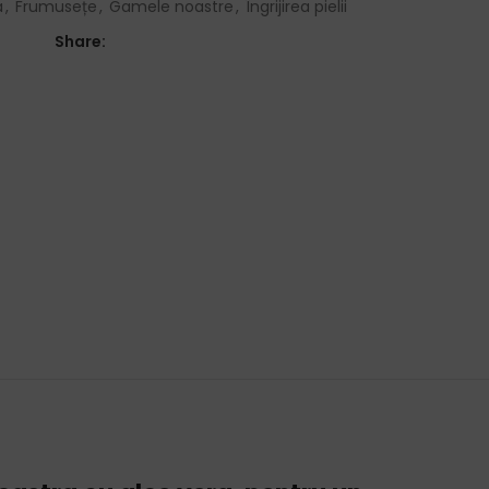
a
,
Frumusețe
,
Gamele noastre
,
Îngrijirea pielii
Share: