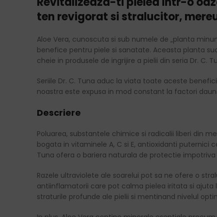
Revitalizeaza-ti pielea intr-o oa
ten revigorat si stralucitor, mer
Aloe Vera, cunoscuta si sub numele de „planta minune” 
benefice pentru piele si sanatate. Aceasta planta suc
cheie in produsele de ingrijire a pielii din seria Dr. C. T
Seriile Dr. C. Tuna aduc la viata toate aceste benefic
noastra este expusa in mod constant la factori daunato
Descriere
Poluarea, substantele chimice si radicalii liberi din
bogata in vitaminele A, C si E, antioxidanti puternici c
Tuna ofera o bariera naturala de protectie impotriva e
Razele ultraviolete ale soarelui pot sa ne ofere o stra
antiinflamatorii care pot calma pielea iritata si ajut
straturile profunde ale pielii si mentinand nivelul opt