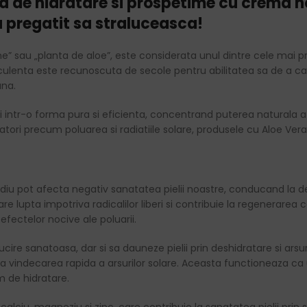
za de hidratare si prospetime cu crema n
eu pregatit sa straluceasca!
sau „planta de aloe”, este considerata unul dintre cele mai preti
ulenta este recunoscuta de secole pentru abilitatea sa de a calm
una.
ii intr-o forma pura si eficienta, concentrand puterea naturala a 
ri precum poluarea si radiatiile solare, produsele cu Aloe Vera de
 mediu pot afecta negativ sanatatea pielii noastre, conducand la 
are lupta impotriva radicalilor liberi si contribuie la regenerarea c
fectelor nocive ale poluarii.
lucire sanatoasa, dar si sa dauneze pielii prin deshidratare si ars
a la vindecarea rapida a arsurilor solare. Aceasta functioneaza c
im de hidratare.