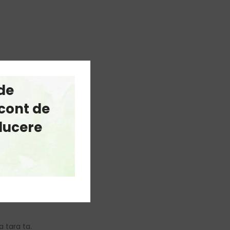
de
cont de
educere
a tara ta.