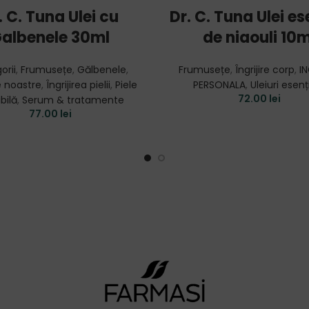
ADD TO CART
ADD TO CART
. C. Tuna Ulei cu
Dr. C. Tuna Ulei es
albenele 30ml
de niaouli 10m
orii
,
Frumusețe
,
Gălbenele
,
Frumusețe
,
Îngrijire corp
,
IN
 noastre
,
Îngrijirea pielii
,
Piele
PERSONALA
,
Uleiuri esenț
72.00
lei
bilă
,
Serum & tratamente
77.00
lei