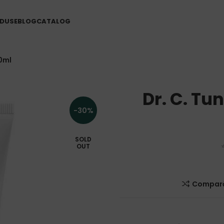
DUSE
BLOG
CATALOG
00ml
Dr. C. Tu
-30%
SOLD
OUT
Compar