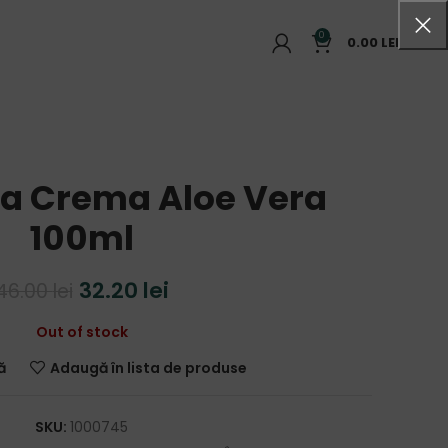
0
0.00
LEI
na Crema Aloe Vera
100ml
32.20
lei
46.00
lei
Out of stock
ă
Adaugă în lista de produse
SKU:
1000745