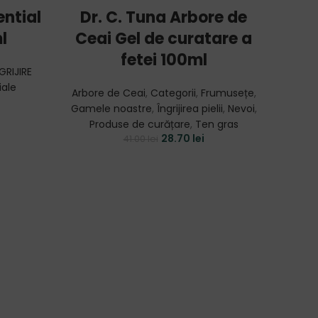
ADD TO CART
ential
Dr. C. Tuna Arbore de
Dr
l
Ceai Gel de curatare a
Cea
fetei 100ml
GRIJIRE
iale
Arbore de Ceai
,
Categorii
,
Frumusețe
,
Arbor
Gamele noastre
,
Îngrijirea pielii
,
Nevoi
,
noastr
Produse de curățare
,
Ten gras
28.70
lei
41.00
lei