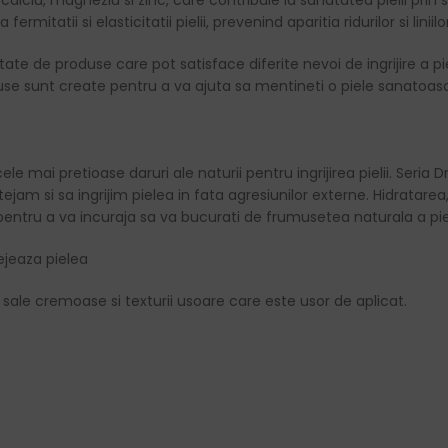
alciu, magneziu si zinc, care contribuie la sanatatea pielii prin 
tatii si elasticitatii pielii, prevenind aparitia ridurilor si liniilor
te de produse care pot satisface diferite nevoi de ingrijire a pie
use sunt create pentru a va ajuta sa mentineti o piele sanatoasa,
ele mai pretioase daruri ale naturii pentru ingrijirea pielii. Seri
ejam si sa ingrijim pielea in fata agresiunilor externe. Hidratarea
pentru a va incuraja sa va bucurati de frumusetea naturala a pi
ejeaza pielea
i sale cremoase si texturii usoare care este usor de aplicat.