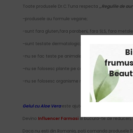
Toate produsele Dr.C.Tuna respecta
,,Regulile de aur
-produsele au formule vegane;
-sunt fara gluten,fara parabeni, fara SLS, fara metale
-sunt testate dermatologic;
B
-nu se fac teste pe animale;
frumus
-nu se folosesc plante pe cale de disparitie;
Beauty
-nu se folosesc organisme modificate genetic.
Gelul cu Aloe Vera
este ajutorul tau de nasejde in oric
Devino
Influencer Farmasi
si bucura-te de reduceri, 
Daca nu esti din Romania, poti comanda produsele F