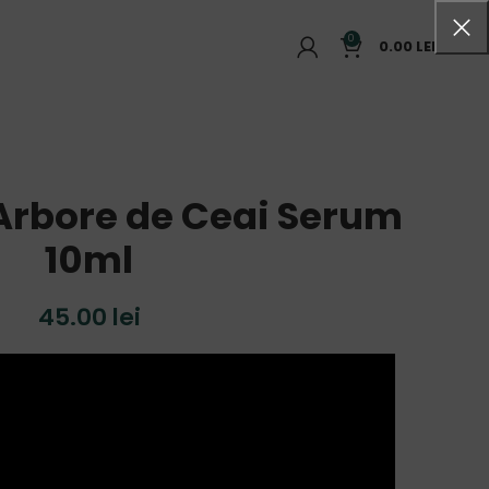
0
0.00
LEI
 Arbore de Ceai Serum
10ml
45.00
lei