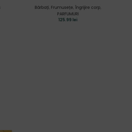
s
Bărbați
,
Frumusețe
,
Îngrijire corp
,
PARFUMURI
Arbor
125.99
lei
Gamel
Pr