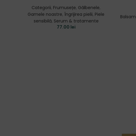
Categorii
,
Frumusețe
,
Gălbenele
,
Gamele noastre
,
Îngrijirea pielii
,
Piele
Balsam
sensibilă
,
Serum & tratamente
77.00
lei