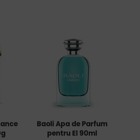
-30%
ADD TO CART
mance
Baoli Apa de Parfum
Dr
0g
pentru El 90ml
Cea