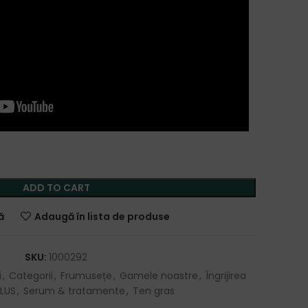
ADD TO CART
ă
Adaugă în lista de produse
SKU:
1000292
i
,
Categorii
,
Frumusețe
,
Gamele noastre
,
Îngrijirea
PLUS
,
Serum & tratamente
,
Ten gras