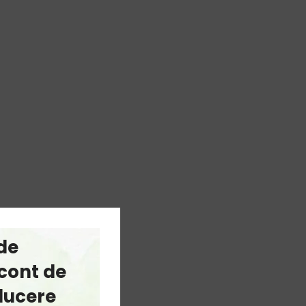
de
cont de
educere