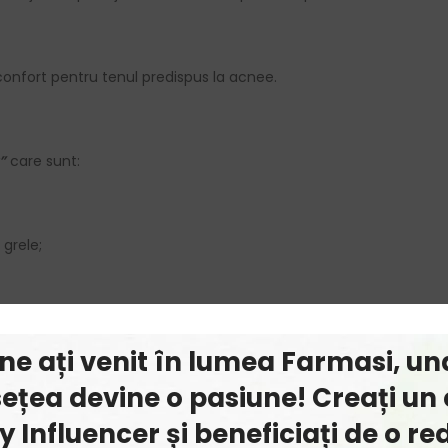
e confort pentru tenul predispus la acnee.
”
care sunt:
 grele;
ine ați venit în lumea Farmasi, un
ețea devine o pasiune! Creați un 
 Influencer și beneficiați de o r