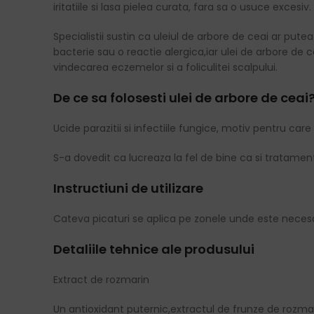
iritatiile si lasa pielea curata, fara sa o usuce excesiv.
Specialistii sustin ca uleiul de arbore de ceai ar put
bacterie sau o reactie alergica,iar ulei de arbore de c
vindecarea eczemelor si a foliculitei scalpului.
De ce sa folosesti ulei de arbore de ceai
Ucide parazitii si infectiile fungice, motiv pentru care
S-a dovedit ca lucreaza la fel de bine ca si tratamen
Instructiuni de utilizare
Cateva picaturi se aplica pe zonele unde este necesar
Detaliile tehnice ale produsului
Extract de rozmarin
Un antioxidant puternic,extractul de frunze de rozmari