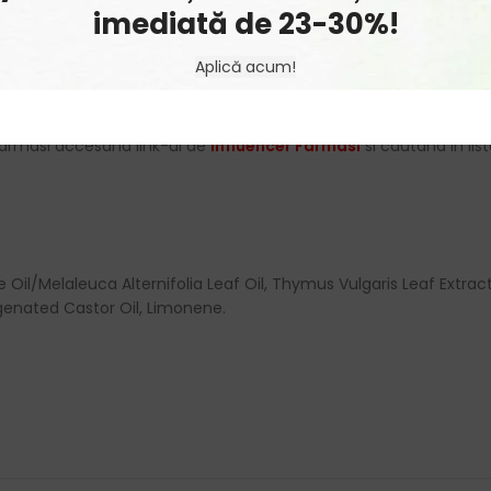
imediată de 23-30%!
mplet.
Aplică acum!
cadouri si oferte!
armasi accesand link-ul de
Influencer Farmasi
si cautand in list
il/Melaleuca Alternifolia Leaf Oil, Thymus Vulgaris Leaf Extract, 
enated Castor Oil, Limonene.