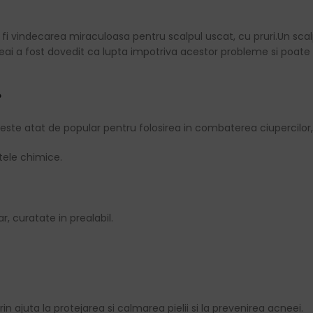
ea fi vindecarea miraculoasa pentru scalpul uscat, cu pruri.Un sc
eai a fost dovedit ca lupta impotriva acestor probleme si poate fi
?
 este atat de popular pentru folosirea in combaterea ciupercilor, fu
tele chimice.
, curatate in prealabil.
n ajuta la protejarea si calmarea pielii si la prevenirea acneei.