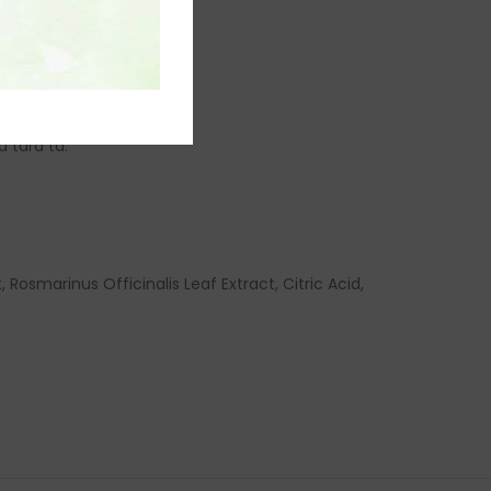
a tara ta.
Rosmarinus Officinalis Leaf Extract, Citric Acid,