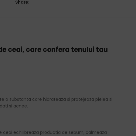
Share:
de ceai, care confera tenului tau
o substanta care hidrateaza si protejeaza pielea si
ati si acnee.
e de ceai echilibreaza productia de sebum, calmeaza