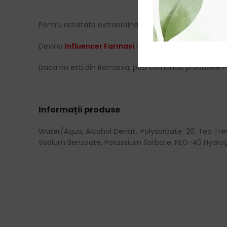
Pentru rezultate extraordinare foloseste un
ritual co
Devino
Influencer Farmasi
si bucura-te de reduceri, 
Daca nu esti din Romania, poti comanda produsele F
Informații produse
Water/Aqua, Alcohol Denat., Polysorbate-20, Tea Tree O
Sodium Benzoate, Potassium Sorbate, PEG-40 Hydrog