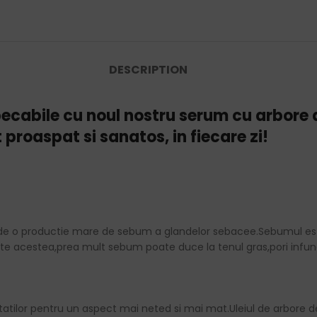
DESCRIPTION
pecabile cu noul nostru serum cu arbore 
proaspat si sanatos, in fiecare zi!
de o productie mare de sebum a glandelor sebacee.Sebumul este 
e acestea,prea mult sebum poate duce la tenul gras,pori infund
uritatilor pentru un aspect mai neted si mai mat.Uleiul de arbor