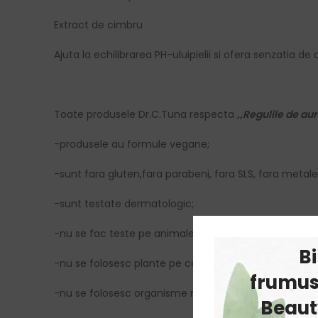
Extract de cimbru
Ajuta la echilibrarea PH-uluipielii si ofera senzatia d
Toate produsele Dr.C.Tuna respecta
,,Regulile de aur
-produsele au formule vegane;
-sunt fara gluten,fara parabeni, fara SLS, fara metale
-sunt testate dermatologic;
-nu se fac teste pe animale;
B
-nu se folosesc plante pe cale de disparitie;
frumus
-nu se folosesc organisme modificate genetic.
Beauty