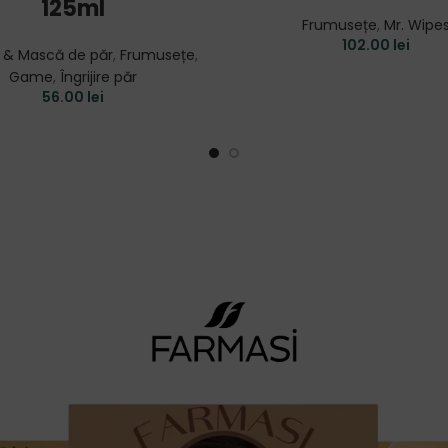
125ml
Frumusețe
,
Mr. Wipe
102.00
lei
 & Mască de păr
,
Frumusețe
,
Game
,
Îngrijire păr
56.00
lei