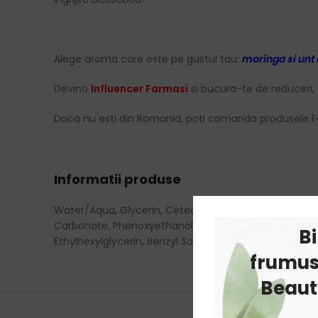
Alege aroma care este pe gustul tau:
moringa si unt
Devino
Influencer Farmasi
si bucura-te de reduceri, 
Daca nu esti din Romania, poti comanda produsele F
Informatii produse
Water/Aqua, Glycerin, Cetearyl Alcohol, Cetyl Alcohol
Carbonate, Phenoxyethanol, Dimethicone, Cera,&nbs
B
Ethylhexylglycerin, Benzyl Salicylate, Limonene, Butyl
frumus
Beauty