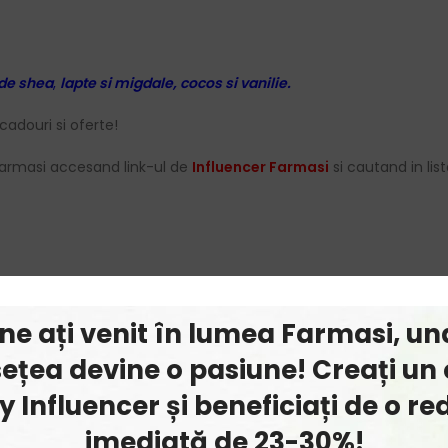
 de shea
,
lapte si migdale
,
cocos si vanilie
.
cadouri si oferte!
armasi accesand link-ul de
Influencer Farmasi
si cautand in list
, Ceteareth-20, Glyceryl Stearate,&nbsp;Ceteareth-12, Cetyl Palm
p;Alba/Beeswax, Fragrance/Parfum, Sodium Polyacrylate, Xanth
ine ați venit în lumea Farmasi, un
phenyl Methylpropional.
ețea devine o pasiune! Creați un 
 Influencer și beneficiați de o r
imediată de 23-30%!