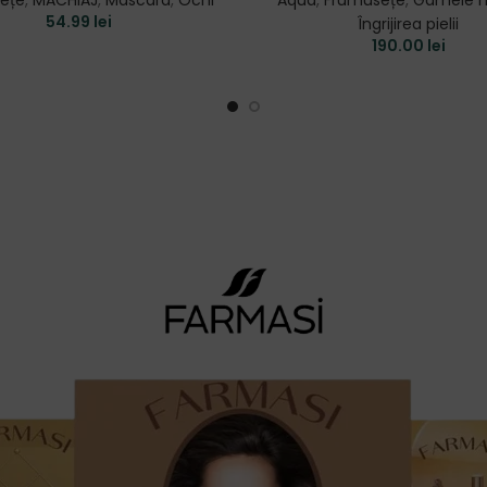
ețe
,
MACHIAJ
,
Mascara
,
Ochi
Aqua
,
Frumusețe
,
Gamele n
54.99
lei
Îngrijirea pielii
190.00
lei