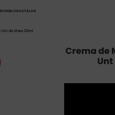
DUSE
BLOG
CATALOG
si Unt de Shea 30ml
Crema de Ma
Unt