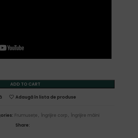
ADD TO CART
ă
Adaugă în lista de produse
ories:
Frumusețe
,
Îngrijire corp
,
Îngrijire mâini
Share: