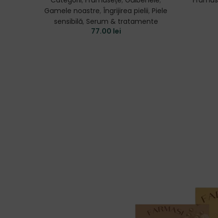
Categorii
,
Frumusețe
,
Gălbenele
,
Frumus
Gamele noastre
,
Îngrijirea pielii
,
Piele
sensibilă
,
Serum & tratamente
77.00
lei