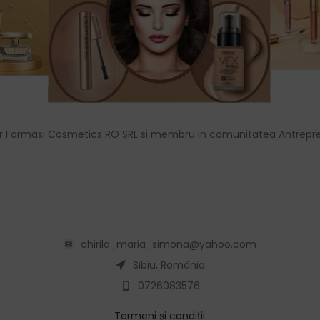
r Farmasi Cosmetics RO SRL si membru in comunitatea Antrepre
chirila_maria_simona@yahoo.com
Sibiu, România
0726083576
Termeni și condiții