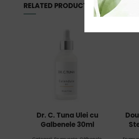
RELATED PRODUCTS
ADD TO CART
Dr. C. Tuna Ulei cu
Dou
Galbenele 30ml
St