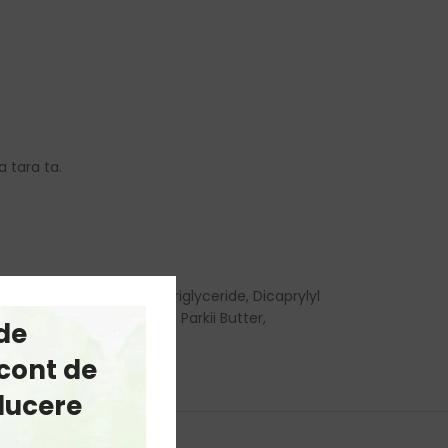
a tara ta.
itate, Caprylic/Capric Triglyceride, Dicaprylyl
an Gum, Butyrospermum Parkii Butter,
de
cont de
educere