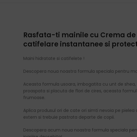
Rasfata-ti mainile cu Crema de M
catifelare instantanee si protec
Maini hidratate si catifelete !
Descopera noua noastra formula speciala pentru maini
Aceasta formula usoara, imbogatita cu unt de shea, se 
proaspata si placuta de flori de cires, aceasta formula
frumoase.
Aplica produsul ori de cate ori simti nevoia pe piele
extern si trebuie pastrata departe de copii.
Descopera acum noua noastra formula speciala pentru 
ingrijire deosebita!