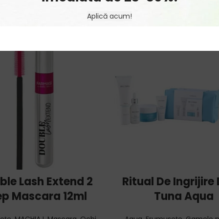
Aplică acum!
ADD TO CART
ADD TO CART
ble Lash Extend 2
Ritual De Ingrijire 
ep Mascara 12ml
Tuna Aqua