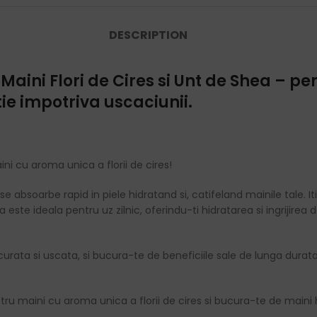
DESCRIPTION
aini Flori de Cires si Unt de Shea
– pe
tie impotriva uscaciunii.
 cu aroma unica a florii de cires!
absoarbe rapid in piele hidratand si, catifeland mainile tale. Iti
 este ideala pentru uz zilnic, oferindu-ti hidratarea si ingrijirea
a curata si uscata, si bucura-te de beneficiile sale de lunga dur
maini cu aroma unica a florii de cires si bucura-te de maini hid