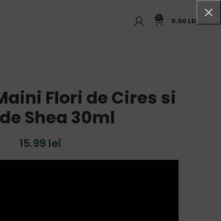
0
0.00
LEI
ini Flori de Cires si
 de Shea 30ml
15.99
lei