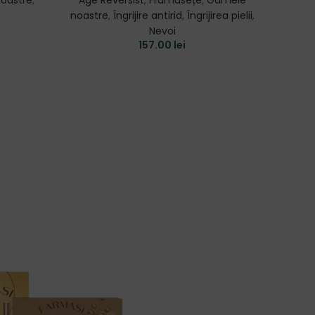
oastre
,
Age Reversist
,
Frumusețe
,
Gamele
Fru
noastre
,
Îngrijire antirid
,
Îngrijirea pielii
,
P
Nevoi
157.00
lei