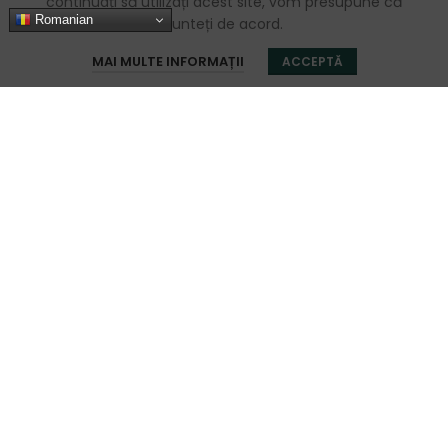
continuați să utilizați acest site, vom presupune că
Romanian
sunteți de acord.
0
MAI MULTE INFORMAȚII
ACCEPTĂ
Magazin
Favorite
Coș
Contul meu