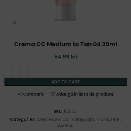
Click to enlarge
Crema CC Medium to Tan 04 30ml
54.99
lei
ADD TO CART
Compară
Adaugă în lista de produse
SKU:
1001561
Categories:
Creme BB & CC
,
Față&Corp
,
Frumusețe
,
MACHIAJ