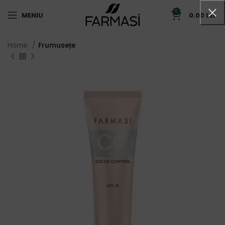
0
MENIU
0.00
LEI
Home
Frumusețe