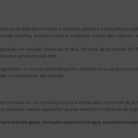
extura sa delicata confera o senzatie placuta si naturala pe piel
a de machiaj. Aceasta ofera o acoperire medie spre ridicata, ev
aptandu-se nevoilor fiecaruia. In plus, factorul de protectie SPF 
nerea sanatatii pielii tale.
gurandu-ti ca este potrivita pentru utilizare si nu va provoca ir
le cu sensibilitati alimentare.
sa arati minunat cu un machiaj natural si impecabil, Crema BB de l
ara, aceasta crema reprezinta un pas esential in rutina ta de ingrij
fara metale grele, formula rezistenta la apa, rezistenta ind