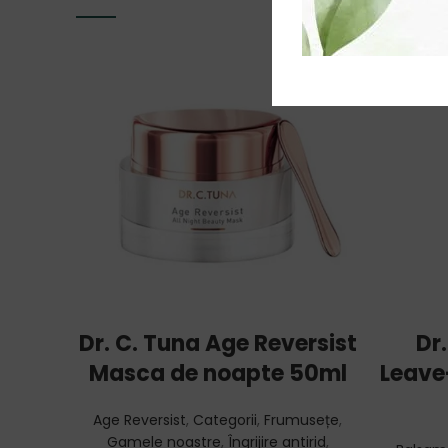
ADD TO CART
Dr. C. Tuna Age Reversist
Dr
Masca de noapte 50ml
Leave-
Age Reversist
,
Categorii
,
Frumusețe
,
Gamele noastre
,
Îngrijire antirid
,