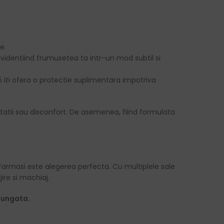
e.
identiind frumusetea ta intr-un mod subtil si
15 iti ofera o protectie suplimentara impotriva
itatii sau disconfort. De asemenea, fiind formulata
a Farmasi este alegerea perfecta. Cu multiplele sale
ire si machiaj.
elungata.