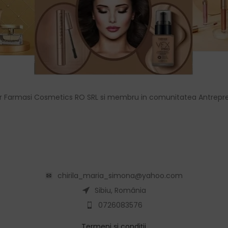
r Farmasi Cosmetics RO SRL si membru in comunitatea Antrepre
chirila_maria_simona@yahoo.com
Sibiu, România
0726083576
Termeni și condiții