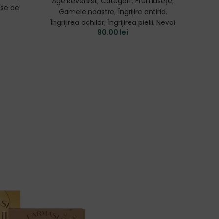
Age Reversist
,
Categorii
,
Frumusețe
,
se de
Gamele noastre
,
Îngrijire antirid
,
Îngrijirea ochilor
,
Îngrijirea pielii
,
Nevoi
90.00
lei