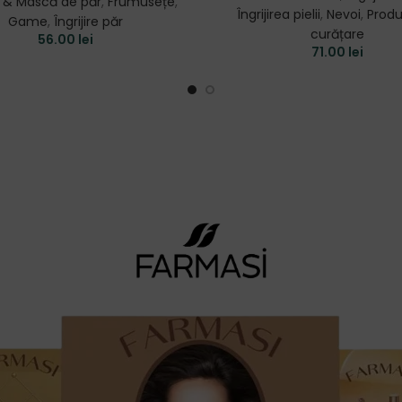
 & Mască de păr
,
Frumusețe
,
Îngrijirea pielii
,
Nevoi
,
Produ
Game
,
Îngrijire păr
curățare
56.00
lei
71.00
lei