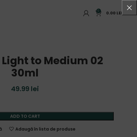
0
0.00
LEI
Light to Medium 02
30ml
49.99
lei
ADD TO CART
ă
Adaugă în lista de produse