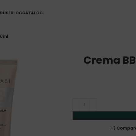
DUSE
BLOG
CATALOG
30ml
Crema BB 
Compar