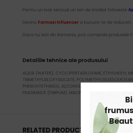
Pentru un look senzual un ten de invidiat foloseste
fa
Devino
Farmasi Influencer
si bucura-te de reduceri, 
Daca nu esti din Romania, poti comanda produsele F
Detaliile tehnice ale produsului
AQUA (WATER), CYCLOPENTASILOXANE, ETHYLHEXYL ME
TRIMETHYLSILOXYSILICATE, POLYMETHYLSILSESQUIOXANE
PHENOXYETHANOL, ALCOHOL DENAT., ETHYLHEXYLGLYCERI
FRAGRANCE (PARFUM), NIACINAMIDE, MACADEMIA TERNIFOL
B
frumus
Beauty
RELATED PRODUCTS