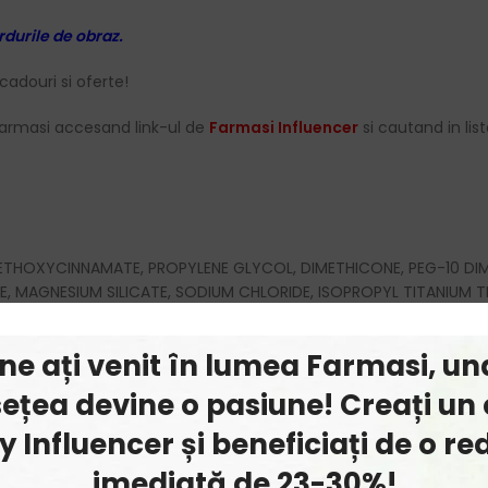
rdurile de obraz.
cadouri si oferte!
armasi accesand link-ul de
Farmasi Influencer
si cautand in list
THOXYCINNAMATE, PROPYLENE GLYCOL, DIMETHICONE, PEG-10 DIM
, MAGNESIUM SILICATE, SODIUM CHLORIDE, ISOPROPYL TITANIUM T
N, ARGANIA SPINOSA KERNEL OIL, AVENA SATIVA (OAT) KERNEL EX
IA SEED OIL, BHT. [+/- MAY CONTAIN: CI 77891 / TITANIUM DIOXI
ine ați venit în lumea Farmasi, un
ețea devine o pasiune! Creați un 
 Influencer și beneficiați de o r
imediată de 23-30%!