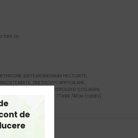
a tara ta.
ETHICONE, DISTEARDIMONIUM HECTORITE,
RIISOSTEARATE, TRIETHOXYCAPRYLSILANE,
TRACT, HYDOLYZED SILK, HYDROLIZED COLLAGEN,
DE, CI 77491, CI 77492, CI 77499 /IRON OXIDES]
de
cont de
educere