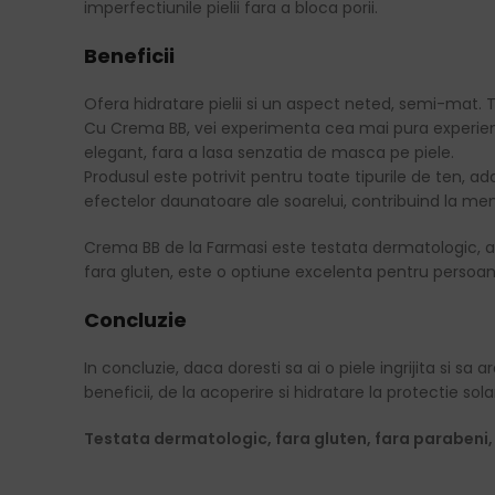
imperfectiunile pielii fara a bloca porii.
Beneficii
Ofera hidratare pielii si un aspect neted, semi-mat. T
Cu Crema BB, vei experimenta cea mai pura experient
elegant, fara a lasa senzatia de masca pe piele.
Produsul este potrivit pentru toate tipurile de ten, ad
efectelor daunatoare ale soarelui, contribuind la menti
Crema BB de la Farmasi este testata dermatologic, asi
fara gluten, este o optiune excelenta pentru persoane
Concluzie
In concluzie, daca doresti sa ai o piele ingrijita si 
beneficii, de la acoperire si hidratare la protectie sol
Testata dermatologic, fara gluten, fara parabeni, 