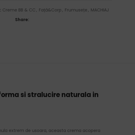
:
Creme BB & CC
,
Față&Corp
,
Frumusețe
,
MACHIAJ
Share:
orma si stralucire naturala in
 formula extrem de usoara, aceasta crema acopera