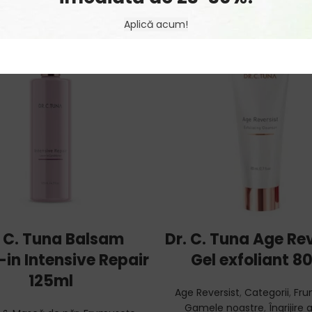
Aplică acum!
ADD TO CART
ADD TO CART
. C. Tuna Balsam
Dr. C. Tuna Age Rev
in Intensive Repair
Gel exfoliant 8
125ml
Age Reversist
,
Categorii
,
Fru
Gamele noastre
,
Îngrijire 