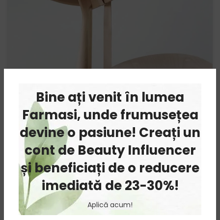
Bine ați venit în lumea
Farmasi, unde frumusețea
devine o pasiune! Creați un
FURNITURE
cont de Beauty Influencer
A LACUS BIBENDUM PULVINAR
și beneficiați de o reducere
imediată de 23-30%!
Aplică acum!