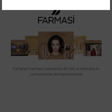
Partener Farmasi Cosmetics RO SRL si membru in
comunitatea Antreprenoritele