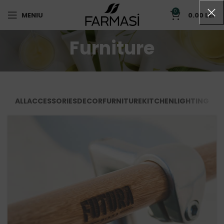
0
MENIU
0.00
LEI
Furniture
ALL
ACCESSORIES
DECOR
FURNITURE
KITCHEN
LIGHTING