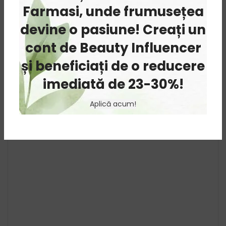
Farmasi, unde frumusețea
devine o pasiune! Creați un
Newer
Older
cont de Beauty Influencer
și beneficiați de o reducere
LASĂ UN RĂSPUNS
imediată de 23-30%!
Adresa ta de email nu va fi publicată.
Câmpurile obligatorii
Aplică acum!
*
sunt marcate cu
*
Comentariu