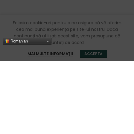
Folosim cookie-uri pentru a ne asigura că vă oferim
cea mai bună experiență pe site-ul nostru. Dacă
continuați să utilizați acest site, vom presupune că
Romanian
sunteți de acord.
0
MAI MULTE INFORMAȚII
ACCEPTĂ
Magazin
Sidebar
Favorite
Coș
Contul meu