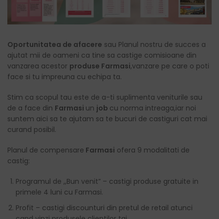
Oportunitatea de afacere
sau Planul nostru de succes a
ajutat mii de oameni ca tine sa castige comisioane din
vanzarea acestor
produse Farmasi
,vanzare pe care o poti
face si tu impreuna cu echipa ta.
Stim ca scopul tau este de a-ti suplimenta veniturile sau
de a face din
Farmasi
un
job
cu norma intreaga,iar noi
suntem aici sa te ajutam sa te bucuri de castiguri cat mai
curand posibil.
Planul de compensare
Farmasi
ofera 9 modalitati de
castig:
Programul de ,,Bun venit” – castigi produse gratuite in
primele 4 luni cu Farmasi.
Profit – castigi discounturi din pretul de retail atunci
cand vinzi produsele clientilor tai.