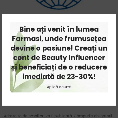
Certificate Farmasi
Bine ați venit în lumea
Farmasi, unde frumusețea
Toate produsele Farmasi sunt realizate conform retetelor si
regulilor lasate de Dr.C.Tuna si respecta standardele de
devine o pasiune! Creați un
protectie a consumatorilor.
cont de Beauty Influencer
și beneficiați de o reducere
imediată de 23-30%!
Newer
Older
Aplică acum!
LASĂ UN RĂSPUNS
Adresa ta de email nu va fi publicată.
Câmpurile obligatorii