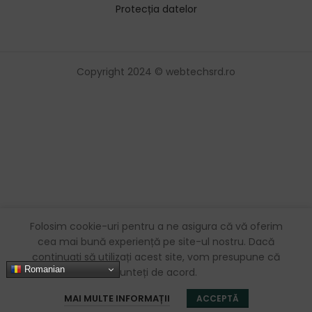
Protecția datelor
Copyright 2024 © webtechsrd.ro
Folosim cookie-uri pentru a ne asigura că vă oferim
cea mai bună experiență pe site-ul nostru. Dacă
continuați să utilizați acest site, vom presupune că
Romanian
sunteți de acord.
0
MAI MULTE INFORMAȚII
ACCEPTĂ
Magazin
Sidebar
Favorite
Coș
Contul meu